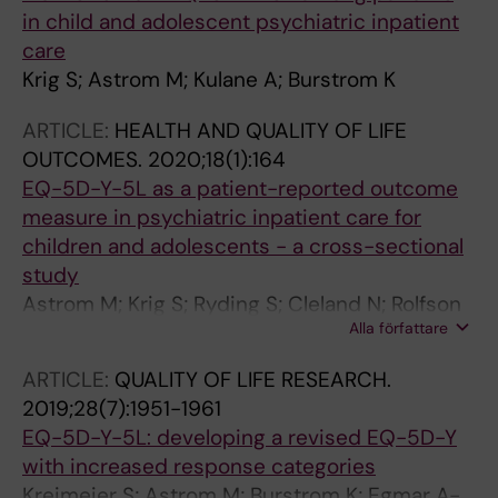
in child and adolescent psychiatric inpatient
care
Krig S; Astrom M; Kulane A; Burstrom K
ARTICLE:
HEALTH AND QUALITY OF LIFE
OUTCOMES.
2020;18(1):164
EQ-5D-Y-5L as a patient-reported outcome
measure in psychiatric inpatient care for
children and adolescents - a cross-sectional
study
Astrom M; Krig S; Ryding S; Cleland N; Rolfson
Alla författare
O; Burstrom K
ARTICLE:
QUALITY OF LIFE RESEARCH.
2019;28(7):1951-1961
EQ-5D-Y-5L: developing a revised EQ-5D-Y
with increased response categories
Kreimeier S; Astrom M; Burstrom K; Egmar A-