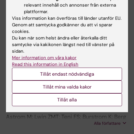
relevant innehåll och annonser från externa
Alla övriga publikationer
plattformar.
Viss information kan överföras till länder utanför EU.
Genom att samtycka godkänner du att vi sparar
CONFERENCE PUBLICATION:
QUALITY OF LIFE
cookies.
RESEARCH.
2024;33:S45
Du kan när som helst ändra eller återkalla ditt
Who Should Value Health-Related Quality of
samtycke via kakikonen längst ned till vänster på
Life in Children? Results from a Dual Country
sidan.
Survey
Mer information om våra kakor
Read this information in English
Powell P; Astrom M; Burstrom K; Berg J;
Alla författare
Carlton J; Henriksson M; Norman R; Rowen D;
Tillåt endast nödvändiga
Shah K
REVIEW:
QUALITY OF LIFE RESEARCH.
Tillåt mina valda kakor
2023;32(10):2719-2729
Tillåt alla
Use of the visual analogue scale for health
state valuation: a scoping review
Astrom M; Lwin ZMT; Teni FS; Burstrom K; Berg
Alla författare
J