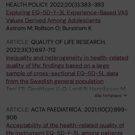
HEALTH POLICY.
2022;20(3):383-393
Exploring EQ-5D-Y-3L Experience-Based VAS
Values Derived Among Adolescents
Astrom M; Rolfson O; Burstrom K
ARTICLE:
QUALITY OF LIFE RESEARCH.
2022;31(3):697-712
Inequality and heterogeneity in health-related
quality of life: findings based on a large
sample of cross-sectional EQ-5D-5L data
from the Swedish general population
Teni FS; Gerdtham U-G; Leidl R; Henriksson M;
Alla författare
Astrom M; Sun S; Burstrom K
ARTICLE:
ACTA PAEDIATRICA.
2021;110(3):899-
906
Acceptability of the health-related quality of
life instrument EQ-5D-Y-5L among patients