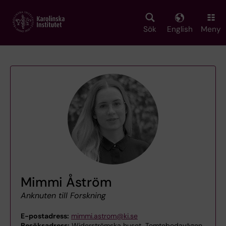
Skip
to
main
Sök
English
Meny
content
Mimmi Åström
Anknuten till Forskning
E-postadress:
mimmi.astrom@ki.se
Besöksadress:
Widerströmska huset, Tomtebodavägen