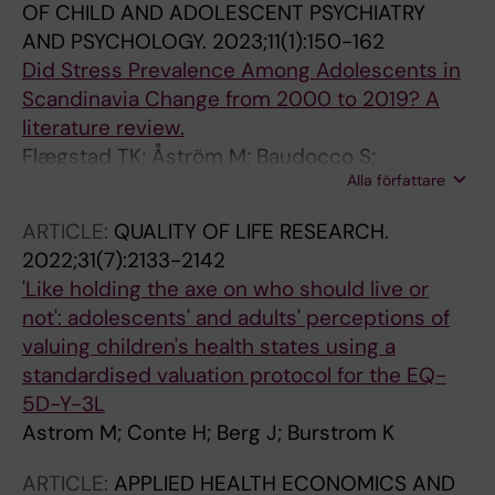
OF CHILD AND ADOLESCENT PSYCHIATRY
AND PSYCHOLOGY.
2023;11(1):150-162
Did Stress Prevalence Among Adolescents in
Scandinavia Change from 2000 to 2019? A
literature review.
Flægstad TK; Åström M; Baudocco S;
Alla författare
Wörtwein G
ARTICLE:
QUALITY OF LIFE RESEARCH.
2022;31(7):2133-2142
'Like holding the axe on who should live or
not': adolescents' and adults' perceptions of
valuing children's health states using a
standardised valuation protocol for the EQ-
5D-Y-3L
Astrom M; Conte H; Berg J; Burstrom K
ARTICLE:
APPLIED HEALTH ECONOMICS AND