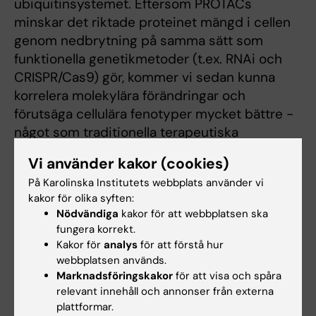
ubiquitinsystemet. Eftersom PROTACs
minskar det riktade proteinet mängd i cellen
genom nedbrytning på samma sätt som
funktionella genetikmetoder (t.ex. RNAi och
CRISPR/Cas9) gör, kommer vi sedan kunna
korrelera molekylära förändringar och
förutsäga cellulära fenotyper mycket bättre -
något som traditionella terapeutiska
läkemedel vanligtvis inte kan återskapa
Vi använder kakor (cookies)
fullständigt. Dessutom, eftersom traditionella
På Karolinska Institutets webbplats använder vi
små molekyler alltid plågas av otillbörliga
kakor för olika syften:
effekter, kan PROTACs betydligt förbättra
Nödvändiga
kakor för att webbplatsen ska
förutsägbarheten från gen-till-funktion
fungera korrekt.
studier.
Kakor för
analys
för att förstå hur
webbplatsen används.
Marknadsföringskakor
för att visa och spåra
Ett annat mål är att utveckla bioteknologier för
relevant innehåll och annonser från externa
att adressera viktiga vetenskapliga frågor som
plattformar.
kräver en cellulär kontext, som övervakning av