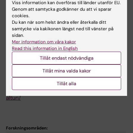
Viss information kan överföras till länder utanför EU.
cellulära protein-ligand interaktioner. Denna
Genom att samtycka godkänner du att vi sparar
forskning leds av min kollega Nicholas Valerie
cookies.
(staff.ki.se/people/nicval). Dr. Altun är
Du kan när som helst ändra eller återkalla ditt
samtycke via kakikonen längst ned till vänster på
Vetenskaplig Platforms direktör vid Science
sidan.
for Life Laboratory (SciLifeLab) i Stockholm,
Mer information om våra kakor
en stor knutpunkt för Sveriges nationella
Read this information in English
biomedicinska infrastrukturer.
Tillåt endast nödvändiga
(
https://www.scilifelab.se/researchers/mikael-
Tillåt mina valda kakor
altun/
[1]).
[1]
Tillåt alla
https://www.scilifelab.se/researchers/mikael-
altun/
Forskningsområden: