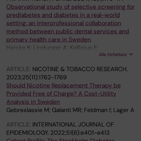
Observational study of selective screening for
prediabetes and diabetes in a real-world
setting: an interprofessional collaboration
method between public dental services and
primary health care in Sweden
Harcke K; Lindunger A; Kollinius E;
Alla författare
Gebreslassie M; Morawski AU; Nylen C;
Peterson M; Yucel-Lindberg T; Ostenson C-G;
ARTICLE:
NICOTINE & TOBACCO RESEARCH.
Skott P; Stattin NS
2023;25(11):1762-1769
Should Nicotine Replacement Therapy be
Provided Free of Charge? A Cost-Utility
Analysis in Sweden
Gebreslassie M; Galanti MR; Feldman I; Lager A
ARTICLE:
INTERNATIONAL JOURNAL OF
EPIDEMIOLOGY.
2022;51(6):e401-e413
Cohort Profile: The Stockholm Diabetes