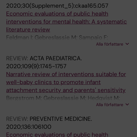
2020;30(Supplement_5):ckaa165.057
Economic evaluations of public health
interventions for mental health: A systematic
literature review
Feldman I; Gebreslassie M; Sampaio F;
Alla författare
Nystrand C; Ssegonja R
REVIEW:
ACTA PAEDIATRICA.
2020;109(9):1745-1757
Narrative review of interventions suitable for
well-baby clinics to promote infant
attachment security and parents' sensitivity
Bergstrom M; Gebreslassie M; Hedqvist M;
Alla författare
Lindberg L; Sarkadi A; Hjern A
REVIEW:
PREVENTIVE MEDICINE.
2020;136:106100
Economic evaluations of public health