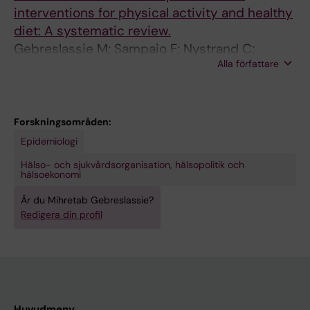
interventions for physical activity and healthy
diet: A systematic review.
Gebreslassie M; Sampaio F; Nystrand C;
Alla författare
Ssegonja R; Feldman I
Forskningsområden:
Epidemiologi
Hälso- och sjukvårdsorganisation, hälsopolitik och
hälsoekonomi
Är du Mihretab Gebreslassie?
Redigera din profil
Huvudmeny