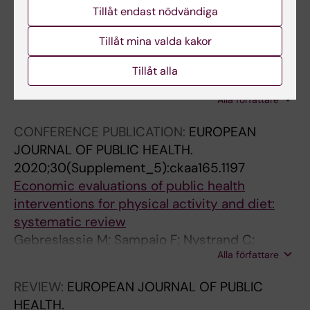
of public health interventions targeting
Tillåt endast nödvändiga
alcohol, tobacco, illicit drug use and
Tillåt mina valda kakor
problematic gambling: Using a case study to
assess transferability.
Tillåt alla
Nystrand C; Gebreslassie M; Ssegonja R;
Alla författare
Feldman I; Sampaio F
CONFERENCE PUBLICATION:
EUROPEAN
JOURNAL OF PUBLIC HEALTH.
2020;30(Supplement_5):ckaa165.1197
Economic evaluations of public health
interventions for physical activity and diet:
systematic review
Gebreslassie M; Sampaio F; Nystrand C;
Alla författare
Ssegonja R; Feldman I
REVIEW:
EUROPEAN JOURNAL OF PUBLIC
HEALTH.