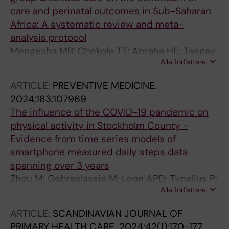
care and perinatal outcomes in Sub-Saharan
Africa: A systematic review and meta-
analysis protocol
Mengesha MB; Chekole TT; Abraha HE; Tsegay
Alla författare
EW; Atsbaha AH; Gebreslassie M; Gufue ZH
ARTICLE:
PREVENTIVE MEDICINE.
2024;183:107969
The influence of the COVID-19 pandemic on
physical activity in Stockholm County -
Evidence from time series models of
smartphone measured daily steps data
spanning over 3 years
Zhou M; Gebreslassie M; Leon APD; Tynelius P;
Alla författare
Ahlqvist VH; Dahlen M; Berglind D; Lager A;
Brynedal B
ARTICLE:
SCANDINAVIAN JOURNAL OF
PRIMARY HEALTH CARE.
2024;42(1):170-177