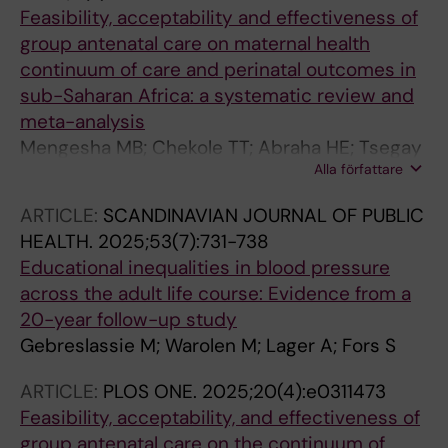
Feasibility, acceptability and effectiveness of
group antenatal care on maternal health
continuum of care and perinatal outcomes in
sub-Saharan Africa: a systematic review and
meta-analysis
Mengesha MB; Chekole TT; Abraha HE; Tsegay
Alla författare
EW; Kinyina A; Atsbaha AH; Gufue ZH;
Gebreslassie M
ARTICLE:
SCANDINAVIAN JOURNAL OF PUBLIC
HEALTH.
2025;53(7):731-738
Educational inequalities in blood pressure
across the adult life course: Evidence from a
20-year follow-up study
Gebreslassie M; Warolen M; Lager A; Fors S
ARTICLE:
PLOS ONE.
2025;20(4):e0311473
Feasibility, acceptability, and effectiveness of
group antenatal care on the continuum of