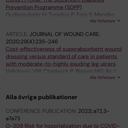
Prevention Programme (SDPP)
Gudjonsdottir H; Tynelius P; Fors S; Mendez
Alla författare
DY; Gebreslassie M; Zhou M; Carlsson AC;
Svefors P; Wandell P; Ostenson C-G; Brynedal
ARTICLE:
JOURNAL OF WOUND CARE.
B; Lager A
2020;29(4):235-246
Cost-effectiveness of superabsorbent wound
dressing versus standard of care in patients
with moderate-to-highly exuding leg ulcers
Velickovic VM; Chadwick P; Rippon MG; Ilic I;
Alla författare
McGlone ER; Gebreslassie M; Csernus M;
Streit I; Bordeanu A; Kasper D; Linder J; Smola
H
Alla övriga publikationer
CONFERENCE PUBLICATION:
2023;:a72.3-
a7a73
O-309 Risk for hospitalization due to COVID-