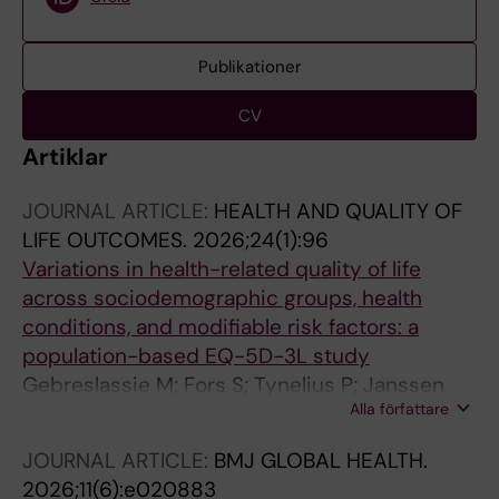
Publikationer
CV
Artiklar
JOURNAL ARTICLE:
HEALTH AND QUALITY OF
LIFE OUTCOMES.
2026;24(1):96
Variations in health-related quality of life
across sociodemographic groups, health
conditions, and modifiable risk factors: a
population-based EQ-5D-3L study
Gebreslassie M; Fors S; Tynelius P; Janssen
Alla författare
MF; Svereus S; Heintz E
JOURNAL ARTICLE:
BMJ GLOBAL HEALTH.
2026;11(6):e020883