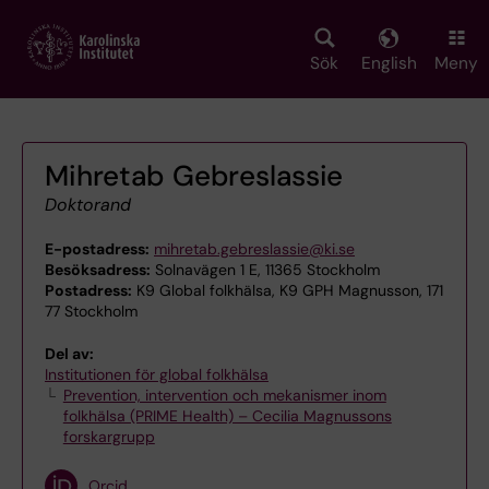
Skip
to
main
Sök
English
Meny
content
Mihretab Gebreslassie
Doktorand
E-postadress:
mihretab.gebreslassie@ki.se
Besöksadress:
Solnavägen 1 E, 11365 Stockholm
Postadress:
K9 Global folkhälsa, K9 GPH Magnusson, 171
77 Stockholm
Del av:
Institutionen för global folkhälsa
Prevention, intervention och mekanismer inom
folkhälsa (PRIME Health) – Cecilia Magnussons
forskargrupp
Orcid