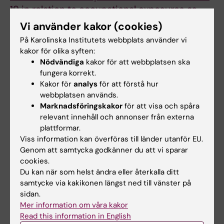
19 in relation to occupational exposures as
estimated by two different job-exposure
Vi använder kakor (cookies)
matrices
På Karolinska Institutets webbplats använder vi
Albin M; Alderling M; Alfredsson L; Bodin T;
kakor för olika syften:
Alla författare
Gebreslassie M; Hergens M-P; Selander J
Nödvändiga
kakor för att webbplatsen ska
fungera korrekt.
REVIEW:
ADMINISTRATION AND POLICY IN
Kakor för
analys
för att förstå hur
MENTAL HEALTH AND MENTAL HEALTH
webbplatsen används.
Marknadsföringskakor
för att visa och spåra
SERVICES RESEARCH.
2021;48(2):299-315
relevant innehåll och annonser från externa
Economic Evaluations of Public Health
plattformar.
Interventions to Improve Mental Health and
Viss information kan överföras till länder utanför EU.
Prevent Suicidal Thoughts and Behaviours: A
Genom att samtycka godkänner du att vi sparar
Systematic Literature Review
cookies.
Feldman I; Gebreslassie M; Sampaio F;
Du kan när som helst ändra eller återkalla ditt
samtycke via kakikonen längst ned till vänster på
Alla författare
Nystrand C; Ssegonja R
sidan.
Mer information om våra kakor
REVIEW:
HEALTH POLICY.
2021;125(1):54-74
Read this information in English
A systematic review of economic evaluations