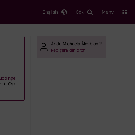
English
Sök
Meny
Är du Michaela Åkerblom?
Redigera din profil
Huddinge
r (ILCs)
p