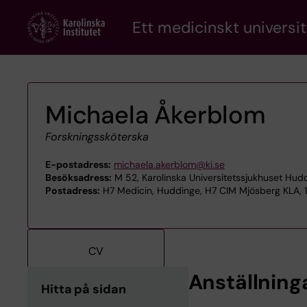
Skip
Ett medicinskt universit
to
main
content
Michaela Åkerblom
Forskningssköterska
E-postadress:
michaela.akerblom@ki.se
Besöksadress:
M 52, Karolinska Universitetssjukhuset Hud
Postadress:
H7 Medicin, Huddinge, H7 CIM Mjösberg KLA, 1
CV
Anställning
Hitta på sidan