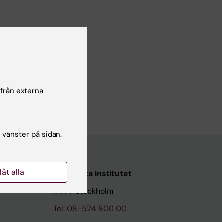
 från externa
l vänster på sidan.
llåt alla
Karolinska Institutet
171 77 Stockholm
Tel: 08-524 800 00