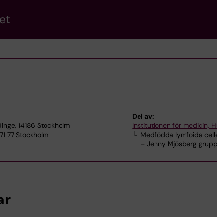
et
Del av:
dinge, 14186 Stockholm
Institutionen för medicin, 
71 77 Stockholm
Medfödda lymfoida celle
– Jenny Mjösberg grup
ar