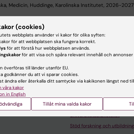
ka, Medicin, Huddinge, Karolinska Institutet, 2026-2027
 utbildning
kakor (cookies)
tutets webbplats använder vi kakor för olika syften:
akor för att webbplatsen ska fungera korrekt.
terskeexamen, Karolinska Institutet, 2013
lys
för att förstå hur webbplatsen används.
examen, Karolinska Institutet, 2007
ingskakor
för att visa och spåra relevant innehåll och annonser
en, Karolinska Institutet, 2007
 överföras till länder utanför EU.
 godkänner du att vi sparar cookies.
t ändra eller återkalla ditt samtycke via kakikonen längst ned til
 våra kakor
on in English
nödvändiga
Tillåt mina valda kakor
Ti
Kontakta och besök KI
Universitetsbiblioteket
Stöd forskning och utbildning