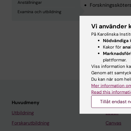
Anställningar
Forskningssköters
Examina och utbildning
Examina och
Vi använder 
På Karolinska Insti
Nödvändiga
k
Specialistsjukskö
Kakor för
ana
Medicine Kandidat
Marknadsför
Sjuksköterskeexam
plattformar.
Viss information kan
Genom att samtycka
Du kan när som hels
Mer information om
Read this informati
Tillåt endast 
Huvudmeny
Student
Utbildning
Ladok
Forskarutbildning
Canvas