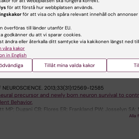
akor för att webbplatsen ska fungera korrekt.
lys
för att förstå hur webbplatsen används.
 AND DIFFERENTIATION.
2014;21(10):1546-1559
ingskakor
för att visa och spåra relevant innehåll och annonser
te p53 function to determine the balance between survi
 in adult neural precursor cells.
 överföras till länder utanför EU.
iller FD; Kaplan DR
 godkänner du att vi sparar cookies.
t ändra eller återkalla ditt samtycke via kakikonen längst ned til
CELL.
2013;13(5):564-576
 våra kakor
-6 mediates long-lasting changes in neural stem cell po
on in English
genous self-renewal pathway.
nödvändiga
Tillåt mina valda kakor
Ti
A; Woodard CL; Yang G; Gauthier-Fisher A; Fujitani M; V
Alla 
 N; Woltjen K; Fatt MP; Morshead CM; Kaplan DR; Miller
F NEUROSCIENCE.
2013;33(31):12569-12585
eural precursor and newly born neuron survival to contr
nt Behavior.
tt MP; Dugani CB; Flores ER; Frankland PW; Josselyn SA; M
Alla 