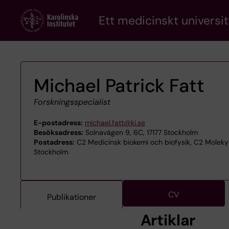
Skip
Ett medicinskt universit
to
main
content
Michael Patrick Fatt
Forskningsspecialist
E-postadress:
michael.fatt@ki.se
Besöksadress:
Solnavägen 9, 6C, 17177 Stockholm
Postadress:
C2 Medicinsk biokemi och biofysik, C2 Molekylä
Stockholm
CV
Publikationer
Artiklar