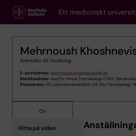
Skip
Ett medicinskt universit
to
main
content
Mehrnoush Khoshnevi
Anknuten till Forskning
E-postadress:
mehrnoush.khoshnevis@ki.se
Besöksadress:
Avd.För klinisk Farmakologi C1:68, Karolinsk
Postadress:
H5 Laboratoriemedicin, H5 Klin Farmakologi, 
CV
Anställning
Hitta på sidan