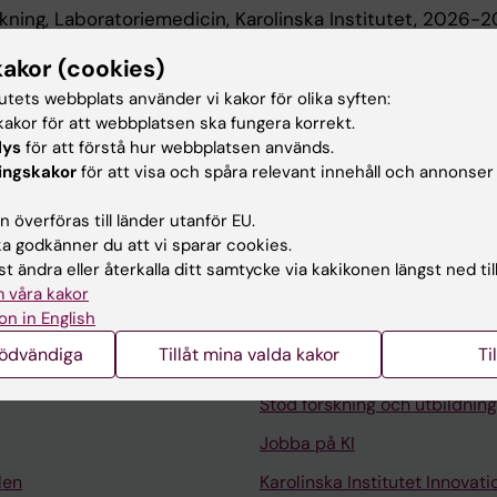
skning, Laboratoriemedicin, Karolinska Institutet, 2026-
kakor (cookies)
 utbildning
tutets webbplats använder vi kakor för olika syften:
akor för att webbplatsen ska fungera korrekt.
lys
för att förstå hur webbplatsen används.
examen, Karolinska Institutet, 2015
ingskakor
för att visa och spåra relevant innehåll och annonser
 överföras till länder utanför EU.
 godkänner du att vi sparar cookies.
t ändra eller återkalla ditt samtycke via kakikonen längst ned til
 våra kakor
on in English
Kontakta och besök KI
nödvändiga
Tillåt mina valda kakor
Ti
Universitetsbiblioteket
Stöd forskning och utbildning
Jobba på KI
len
Karolinska Institutet Innovati