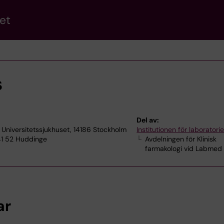
et
s
Del av:
a Universitetssjukhuset, 14186 Stockholm
Institutionen för laborator
141 52 Huddinge
Avdelningen för Klinisk
farmakologi vid Labmed
ar