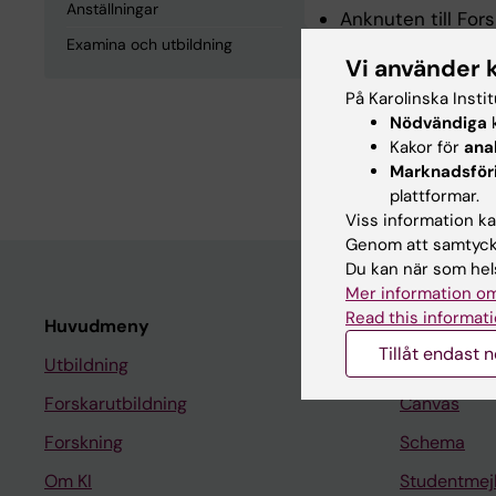
Anställningar
Anknuten till For
Examina och utbildning
Vi använder 
Examina och
På Karolinska Insti
Nödvändiga
k
Kakor för
ana
Medicine Magister
Marknadsför
plattformar.
Viss information kan
Genom att samtycka
Du kan när som hels
Mer information om
Read this informati
Huvudmeny
Student
Tillåt endast 
Utbildning
Ladok
Forskarutbildning
Canvas
Forskning
Schema
Om KI
Studentmej