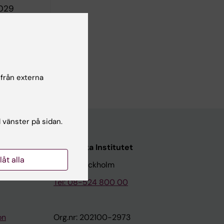
2029
 från externa
l vänster på sidan.
Karolinska Institutet
llåt alla
171 77 Stockholm
Tel: 08-524 800 00
on
Org.nr: 202100-2973