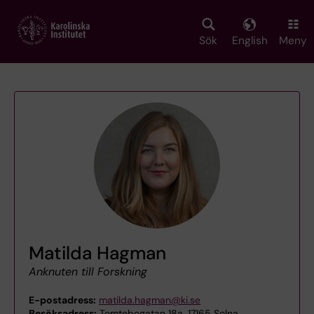
Skip
to
main
Sök
English
Meny
content
Matilda Hagman
Anknuten till Forskning
E-postadress:
matilda.hagman@ki.se
Besöksadress:
Tomtebogatan 18a, 17165 Solna