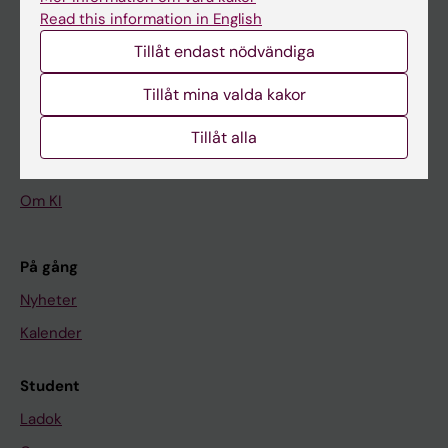
Read this information in English
Tillåt endast nödvändiga
Huvudmeny
Tillåt mina valda kakor
Utbildning
Forskarutbildning
Tillåt alla
Forskning
Om KI
På gång
Nyheter
Kalender
Student
Ladok