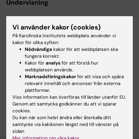
Undervisning
Jag undervisar på masterprogrammet /Public
Health Science- Track Health
Vi använder kakor (cookies)
Economics, Policy and Management/,
På Karolinska Institutets webbplats använder vi
Karolinska Institutet
kakor för olika syften:
Nödvändiga
kakor för att webbplatsen ska
fungera korrekt.
Kakor för
analys
för att förstå hur
webbplatsen används.
Länkar:
Marknadsföringskakor
för att visa och spåra
ki.se
relevant innehåll och annonser från externa
Forskningsområden:
plattformar.
Hälso- och sjukvårdsorganisation, hälsopolitik och
Viss information kan överföras till länder utanför EU.
hälsoekonomi
Genom att samtycka godkänner du att vi sparar
cookies.
Är du Matilda Hagman?
Du kan när som helst ändra eller återkalla ditt
Redigera din profil
samtycke via kakikonen längst ned till vänster på
sidan.
Mer information om våra kakor