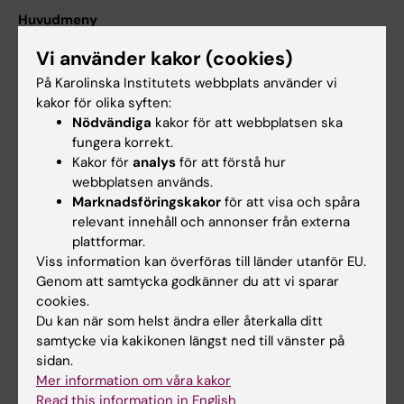
Huvudmeny
Utbildning
Vi använder kakor (cookies)
Forskarutbildning
På Karolinska Institutets webbplats använder vi
kakor för olika syften:
Forskning
Nödvändiga
kakor för att webbplatsen ska
Om KI
fungera korrekt.
Kakor för
analys
för att förstå hur
webbplatsen används.
På gång
Marknadsföringskakor
för att visa och spåra
relevant innehåll och annonser från externa
Nyheter
plattformar.
Kalender
Viss information kan överföras till länder utanför EU.
Genom att samtycka godkänner du att vi sparar
cookies.
Student
Du kan när som helst ändra eller återkalla ditt
Ladok
samtycke via kakikonen längst ned till vänster på
sidan.
Canvas
Mer information om våra kakor
Schema
Read this information in English