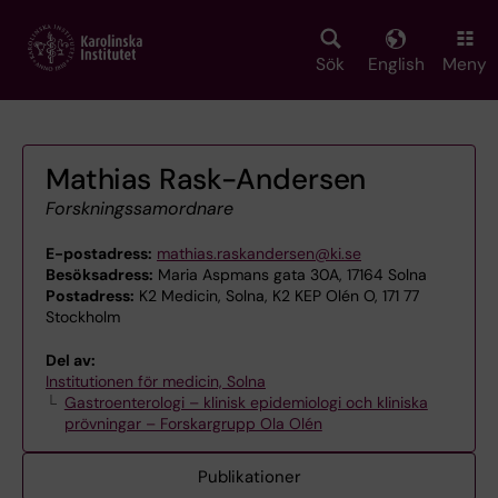
Skip
to
main
Sök
English
Meny
content
Mathias Rask-Andersen
Forskningssamordnare
E-postadress:
mathias.raskandersen@ki.se
Besöksadress:
Maria Aspmans gata 30A, 17164 Solna
Postadress:
K2 Medicin, Solna, K2 KEP Olén O, 171 77
Stockholm
Del av:
Institutionen för medicin, Solna
Gastroenterologi – klinisk epidemiologi och kliniska
prövningar – Forskargrupp Ola Olén
Publikationer