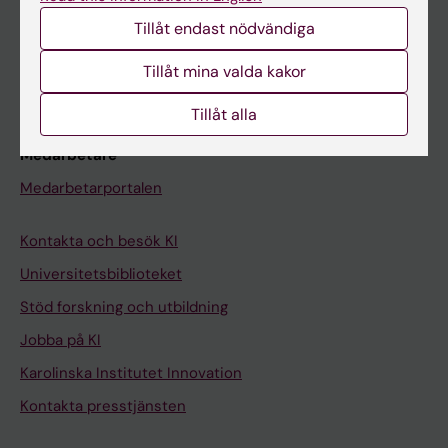
Studentmejlen
Tillåt endast nödvändiga
Kurs- och programwebbar
Tillåt mina valda kakor
Student på KI
Tillåt alla
Medarbetare
Medarbetarportalen
Kontakta och besök KI
Universitetsbiblioteket
Stöd forskning och utbildning
Jobba på KI
Karolinska Institutet Innovation
Kontakta presstjänsten