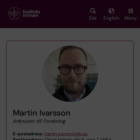
Skip
to
main
Sök
English
Meny
content
Martin Ivarsson
Anknuten till Forskning
E-postadress:
martin.ivarsson@ki.se
Besöksadress:
Alfred Nobels allé 8, plan 7, 14152