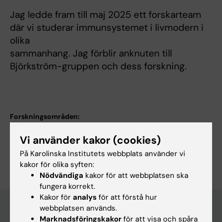
Jag ledde fram till maj 2025 ett forskarteam
där vi studerar immunsystemet i livmodern i
olika
sammanhang. Jag förblir anknuten till
Björkström-gruppen och dess forskning.
Forskningsområden:
Immunologi inom det medicinska området
Vi använder kakor (cookies)
Är du Martin Ivarsson?
På Karolinska Institutets webbplats använder vi
Redigera din profil
kakor för olika syften:
Nödvändiga
kakor för att webbplatsen ska
fungera korrekt.
Kakor för
analys
för att förstå hur
webbplatsen används.
Marknadsföringskakor
för att visa och spåra