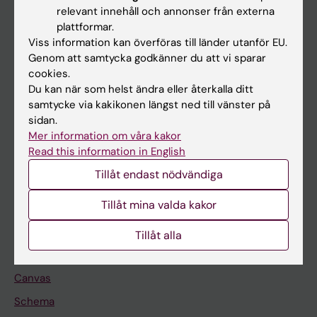
Huvudmeny
relevant innehåll och annonser från externa
plattformar.
Utbildning
Viss information kan överföras till länder utanför EU.
Forskarutbildning
Genom att samtycka godkänner du att vi sparar
cookies.
Forskning
Du kan när som helst ändra eller återkalla ditt
Om KI
samtycke via kakikonen längst ned till vänster på
sidan.
Mer information om våra kakor
På gång
Read this information in English
Nyheter
Tillåt endast nödvändiga
Kalender
Tillåt mina valda kakor
Student
Tillåt alla
Ladok
Canvas
Schema