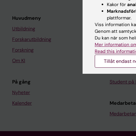
Kakor för
ana
Marknadsför
Huvudmeny
plattformar.
Student
Viss information kan
Utbildning
Ladok
Genom att samtycka
Du kan när som hels
Forskarutbildning
Canvas
Mer information om
Forskning
Schema
Read this informati
Om KI
Studentmej
Tillåt endast 
Kurs- och 
På gång
Student på 
Nyheter
Kalender
Medarbeta
Medarbetar