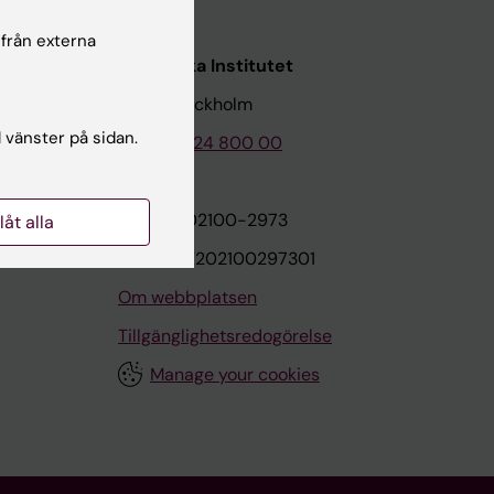
 från externa
Karolinska Institutet
171 77 Stockholm
l vänster på sidan.
Tel: 08-524 800 00
on
Org.nr: 202100-2973
llåt alla
VAT.nr: SE202100297301
Om webbplatsen
Tillgänglighetsredogörelse
Manage your cookies