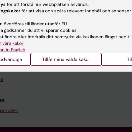
lys
för att förstå hur webbplatsen används.
ingskakor
för att visa och spåra relevant innehåll och annonser
Kontakta och besök KI
 överföras till länder utanför EU.
Universitetsbiblioteket
 godkänner du att vi sparar cookies.
t ändra eller återkalla ditt samtycke via kakikonen längst ned til
Stöd forskning och utbildning
 våra kakor
Jobba på KI
on in English
len
Karolinska Institutet Innovati
nödvändiga
Tillåt mina valda kakor
Ti
programwebbar
Kontakta presstjänsten
KI
re
portalen