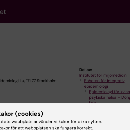
et
Del av:
Institutet för miljömedicin
idemiologi Lu, 171 77 Stockholm
Enheten för integrativ
epidemiologi
Epidemiologi för kvin
psykiska hälsa – Don
Lab
kakor (cookies)
tutets webbplats använder vi kakor för olika syften:
akor för att webbplatsen ska fungera korrekt.