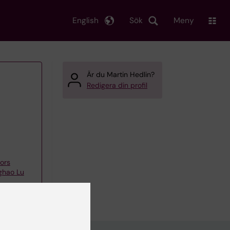
English
Sök
Meny
Är du Martin Hedlin?
Redigera din profil
nors
ghao Lu