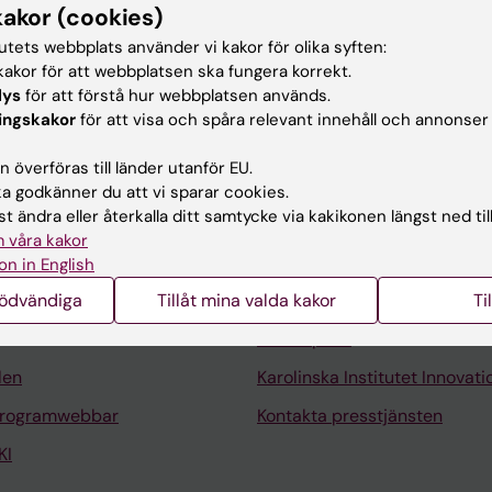
eskrivning
kakor (cookies)
tutets webbplats använder vi kakor för olika syften:
gi, Överläkare*
akor för att webbplatsen ska fungera korrekt.
lys
för att förstå hur webbplatsen används.
ingskakor
för att visa och spåra relevant innehåll och annonser
 överföras till länder utanför EU.
 godkänner du att vi sparar cookies.
t ändra eller återkalla ditt samtycke via kakikonen längst ned til
Kontakta och besök KI
 våra kakor
Universitetsbiblioteket
on in English
nödvändiga
Tillåt mina valda kakor
Stöd forskning och utbildning
Ti
Jobba på KI
len
Karolinska Institutet Innovati
programwebbar
Kontakta presstjänsten
KI