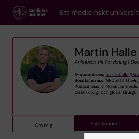
Skip
Ett medicinskt universit
to
main
content
Martin Halle
Anknuten till Forskning
|
Doc
E-postadress:
martin.halle@ki.
Besöksadress:
NB05:03, Gävleg
Postadress:
K1 Molekylär medici
plastikkirurgi och global kirurgi,
Publikationer
Om mig