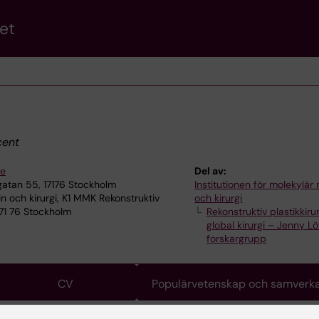
et
ent
se
Del av:
atan 55, 17176 Stockholm
Institutionen för molekylär
n och kirurgi, K1 MMK Rekonstruktiv
och kirurgi
 171 76 Stockholm
Rekonstruktiv plastikkiru
global kirurgi – Jenny L
forskargrupp
CV
Populärvetenskap och samverk