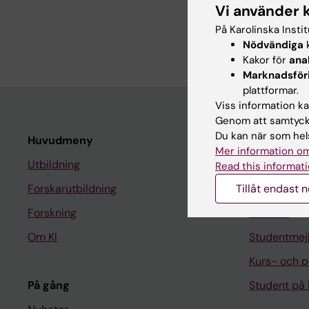
Forskningsb
Vi använder 
På Karolinska Insti
*Docent i plastikkirur
Nödvändiga
k
Kakor för
ana
Marknadsför
plattformar.
Viss information kan
Genom att samtycka
Du kan när som hels
Huvudmeny
Student
Mer information om
Utbildning
Ladok
Read this informati
Forskarutbildning
Tillåt endast 
Canvas
Forskning
Schema
Om KI
Studentmej
Kurs- och 
På gång
Student på 