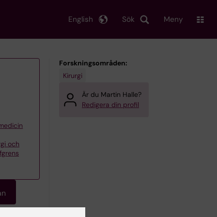
English
Sök
Meny
Forskningsområden:
Kirurgi
Är du Martin Halle?
Redigera din profil
 medicin
rgi och
öfgrens
an