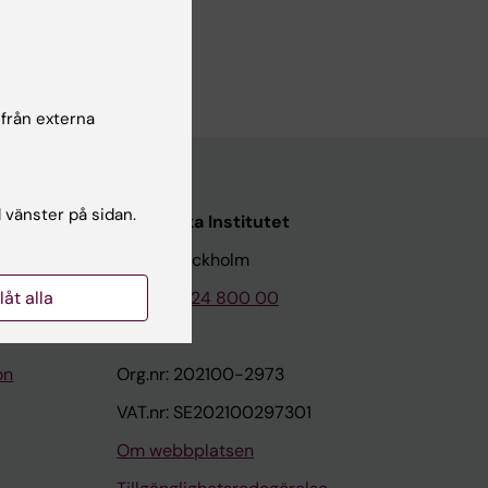
 från externa
l vänster på sidan.
Karolinska Institutet
171 77 Stockholm
llåt alla
Tel: 08-524 800 00
on
Org.nr: 202100-2973
VAT.nr: SE202100297301
Om webbplatsen