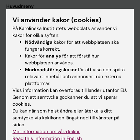
Huvudmeny
Utbildning
Vi använder kakor (cookies)
Forskarutbildning
På Karolinska Institutets webbplats använder vi
kakor för olika syften:
Forskning
Nödvändiga
kakor för att webbplatsen ska
Om KI
fungera korrekt.
Kakor för
analys
för att förstå hur
webbplatsen används.
På gång
Marknadsföringskakor
för att visa och spåra
relevant innehåll och annonser från externa
Nyheter
plattformar.
Kalender
Viss information kan överföras till länder utanför EU.
Genom att samtycka godkänner du att vi sparar
cookies.
Student
Du kan när som helst ändra eller återkalla ditt
Ladok
samtycke via kakikonen längst ned till vänster på
sidan.
Canvas
Mer information om våra kakor
Schema
Read this information in English