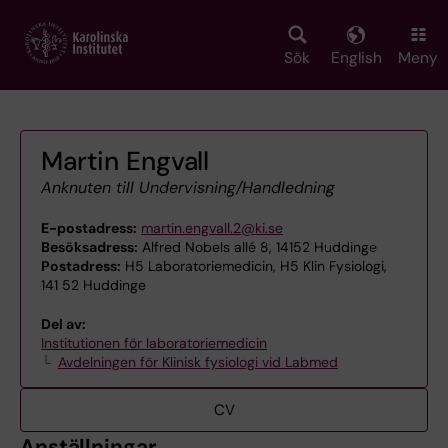
Skip
to
main
Sök
English
Meny
content
Martin Engvall
Anknuten till Undervisning/Handledning
E-postadress:
martin.engvall.2@ki.se
Besöksadress:
Alfred Nobels allé 8, 14152 Huddinge
Postadress:
H5 Laboratoriemedicin, H5 Klin Fysiologi,
141 52 Huddinge
Del av:
Institutionen för laboratoriemedicin
Avdelningen för Klinisk fysiologi vid Labmed
CV
Anställningar