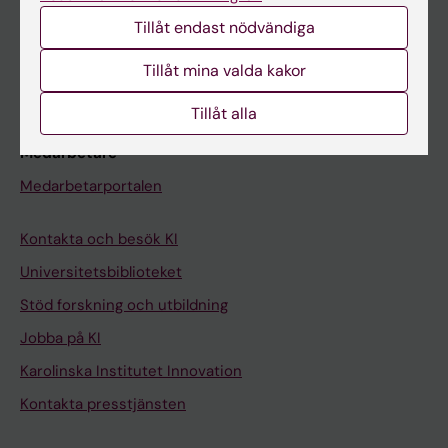
Studentmejlen
Tillåt endast nödvändiga
Kurs- och programwebbar
Tillåt mina valda kakor
Student på KI
Tillåt alla
Medarbetare
Medarbetarportalen
Kontakta och besök KI
Universitetsbiblioteket
Stöd forskning och utbildning
Jobba på KI
Karolinska Institutet Innovation
Kontakta presstjänsten