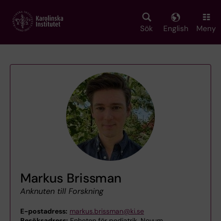
Skip
to
main
Sök
English
Meny
content
Markus Brissman
Anknuten till Forskning
E-postadress:
markus.brissman@ki.se
Besöksadress:
Enheten för pediatrik, Novum,