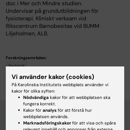
doc i Mer och Mindre studien.
Undervisar på grundutbildningen för
fysioterapi. Kliniskt verksam vid
Rikscentrum Barnobesitas vid BUMM
Liljeholmen, ALB.
Forskningsområden:
Pediatrik
Vi använder kakor (cookies)
Är du Markus Brissman?
Redigera din profil
På Karolinska Institutets webbplats använder vi
kakor för olika syften:
Nödvändiga
kakor för att webbplatsen ska
fungera korrekt.
Kakor för
analys
för att förstå hur
webbplatsen används.
Huvudmeny
Marknadsföringskakor
för att visa och spåra
relevant innehåll och annonser från externa