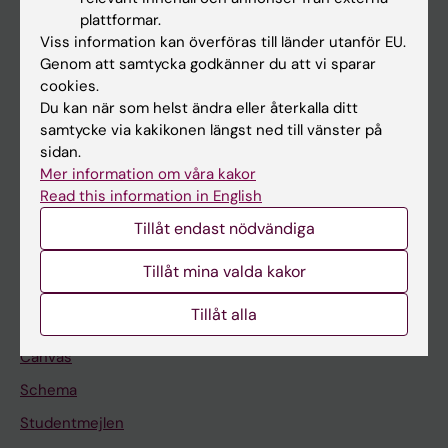
Utbildning
plattformar.
Forskarutbildning
Viss information kan överföras till länder utanför EU.
Genom att samtycka godkänner du att vi sparar
Forskning
cookies.
Om KI
Du kan när som helst ändra eller återkalla ditt
samtycke via kakikonen längst ned till vänster på
sidan.
På gång
Mer information om våra kakor
Read this information in English
Nyheter
Tillåt endast nödvändiga
Kalender
Tillåt mina valda kakor
Student
Tillåt alla
Ladok
Canvas
Schema
Studentmejlen