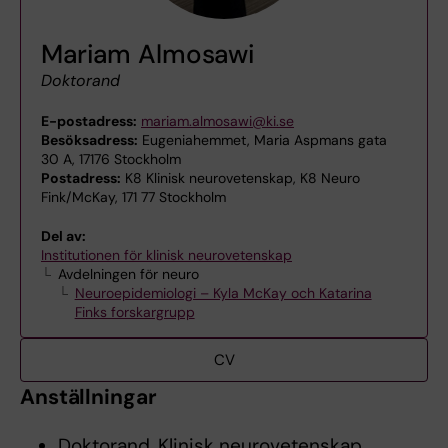
Mariam Almosawi
Doktorand
E-postadress:
mariam.almosawi@ki.se
Besöksadress:
Eugeniahemmet, Maria Aspmans gata
30 A, 17176 Stockholm
Postadress:
K8 Klinisk neurovetenskap, K8 Neuro
Fink/McKay, 171 77 Stockholm
Del av:
Institutionen för klinisk neurovetenskap
Avdelningen för neuro
Neuroepidemiologi – Kyla McKay och Katarina
Finks forskargrupp
CV
Anställningar
Doktorand, Klinisk neurovetenskap,