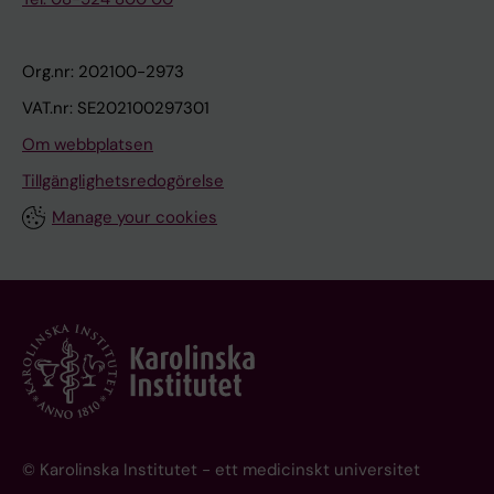
Org.nr: 202100-2973
VAT.nr: SE202100297301
Om webbplatsen
Tillgänglighetsredogörelse
Manage your cookies
© Karolinska Institutet - ett medicinskt universitet