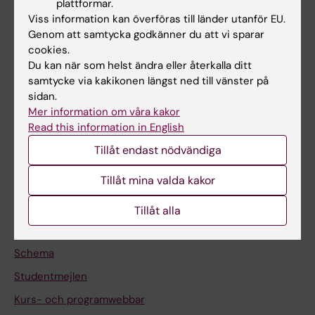
plattformar.
Forskarutbildning
Viss information kan överföras till länder utanför EU.
Forskning
Genom att samtycka godkänner du att vi sparar
cookies.
Om KI
Du kan när som helst ändra eller återkalla ditt
samtycke via kakikonen längst ned till vänster på
sidan.
På gång
Mer information om våra kakor
Nyheter
Read this information in English
Kalender
Tillåt endast nödvändiga
Tillåt mina valda kakor
Student
Ladok
Tillåt alla
Canvas
Schema
Studentmejlen
Kurs- och programwebbar