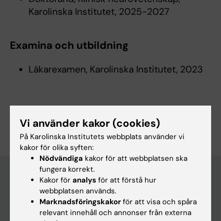
Karolinska Institutet, 2025-2027
Examina och utbildning
Läkarexamen, Karolinska Institutet, 2023
Är du Mariam Almosawi?
Vi använder kakor (cookies)
Redigera din profil
På Karolinska Institutets webbplats använder vi
kakor för olika syften:
Nödvändiga
kakor för att webbplatsen ska
fungera korrekt.
Kakor för
analys
för att förstå hur
webbplatsen används.
Huvudmeny
Marknadsföringskakor
för att visa och spåra
Utbildning
relevant innehåll och annonser från externa