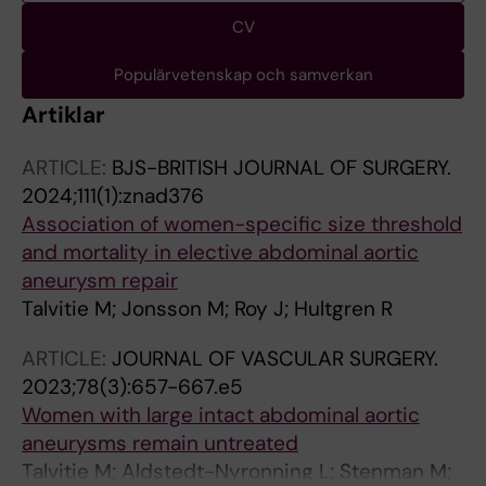
CV
Populärvetenskap och samverkan
Artiklar
ARTICLE:
BJS-BRITISH JOURNAL OF SURGERY.
2024;111(1):znad376
Association of women-specific size threshold
and mortality in elective abdominal aortic
aneurysm repair
Talvitie M; Jonsson M; Roy J; Hultgren R
ARTICLE:
JOURNAL OF VASCULAR SURGERY.
2023;78(3):657-667.e5
Women with large intact abdominal aortic
aneurysms remain untreated
Talvitie M; Aldstedt-Nyronning L; Stenman M;