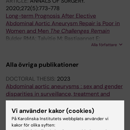
ARTICLE:
ANNALS OF SURGERY.
2020;272(5):773-778
Long-term Prognosis After Elective
Abdominal Aortic Aneurysm Repair is Poor in
Women and Men
The Challenges Remain
Bulder RMA; Talvitie M; Bastiaannet E;
Alla författare
Hamming JF; Hultgren R; Lindeman JHN
Alla övriga publikationer
DOCTORAL THESIS:
2023
Abdominal aortic aneurysms : sex and gender
disparities in surveillance, treatment and
outcome
Talvitie MKL
Vi använder kakor (cookies)
På Karolinska Institutets webbplats använder vi
LETTER:
ANNALS OF SURGERY.
kakor för olika syften:
2021;274(6):e858