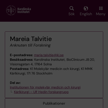
Skip
to
main
Sök
English
Meny
content
Mareia Talvitie
Anknuten till Forskning
E-postadress:
maria.talvitie@ki.se
Besöksadress:
Karolinska Institutet, BioClinicum J8:20,
Visionsgatan 4, 17164 Solna
Postadress:
K1 Molekylär medicin och kirurgi, K1 MMK
Kärlkirurgi, 171 76 Stockholm
Del av:
Institutionen för molekylär medicin och kirurgi
Kärlkirurgi – Ulf Hedin forskargrupp
Publikationer