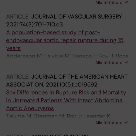
Alla författare
Roy J; Cohnert T; Hultgren R
ARTICLE:
JOURNAL OF VASCULAR SURGERY.
2021;74(3):701-710.e3
A population-based study of post-
endovascular aortic repair rupture during 15
years
Andersson M; Talvitie M; Benson L; Roy J; Roos
Alla författare
H; Hultgren R
ARTICLE:
JOURNAL OF THE AMERICAN HEART
ASSOCIATION.
2021;10(5):e019592
Sex Differences in Rupture Risk and Mortality
in Untreated Patients With Intact Abdominal
Aortic Aneurysms
Talvitie M; Stenman M; Roy J; Leander K;
Alla författare
Hultgren R