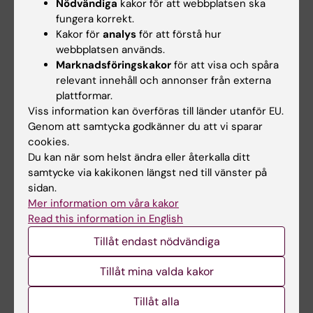
Nödvändiga
kakor för att webbplatsen ska
Response to the Comment on "Long-term
fungera korrekt.
Kakor för
analys
för att förstå hur
Prognosis After Elective Abdominal Aortic
webbplatsen används.
Aneurysm Repair is Poor in Women and Men''
Marknadsföringskakor
för att visa och spåra
Bulder RMA; Talvitie M; Bastiaannet E;
relevant innehåll och annonser från externa
Alla författare
Hamming JF; Hultgren R; Lindeman JHN
plattformar.
Viss information kan överföras till länder utanför EU.
LETTER:
JOURNAL OF VASCULAR AND
Genom att samtycka godkänner du att vi sparar
INTERVENTIONAL RADIOLOGY.
2018;29(1):144-
cookies.
145
Du kan när som helst ändra eller återkalla ditt
samtycke via kakikonen längst ned till vänster på
Localized Hyperattenuations in the
sidan.
Intraluminal Thrombus May Predict Rupture of
Mer information om våra kakor
Abdominal Aortic Aneurysms
Read this information in English
Talvitie M; Liljeqvist ML; Siika A; Hultgren R;
Tillåt endast nödvändiga
Alla författare
Roy J
Tillåt mina valda kakor
Tillåt alla
Forskningsområden: