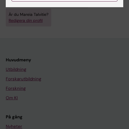
Kardiologi och kardiovaskulära sjukdomar
Är du Mareia Talvitie?
Redigera din profil
Huvudmeny
Utbildning
Forskarutbildning
Forskning
Om KI
På gång
Nyheter