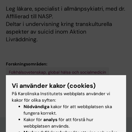
Leg läkare, specialist i allmänpsykiatri, med dr.
Affilierad till NASP.
Deltar i undervisning kring transkulturella
aspekter av suicid inom Aktion
Livräddning.
Forskningsområden:
Folkhälsovetenskap, global hälsa och socialmedicin
Psykiatri
Vi använder kakor (cookies)
Är du Maria Sundvall?
På Karolinska Institutets webbplats använder vi
Redigera din profil
kakor för olika syften:
Nödvändiga
kakor för att webbplatsen ska
fungera korrekt.
Kakor för
analys
för att förstå hur
webbplatsen används.