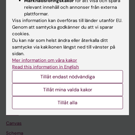
Marknadsföringskakor
för att visa och spåra
relevant innehåll och annonser från externa
Huvudmeny
plattformar.
Utbildning
Viss information kan överföras till länder utanför EU.
Genom att samtycka godkänner du att vi sparar
Forskarutbildning
cookies.
Forskning
Du kan när som helst ändra eller återkalla ditt
samtycke via kakikonen längst ned till vänster på
Om KI
sidan.
Mer information om våra kakor
Read this information in English
På gång
Tillåt endast nödvändiga
Nyheter
Kalender
Tillåt mina valda kakor
Tillåt alla
Student
Ladok
Canvas
Schema