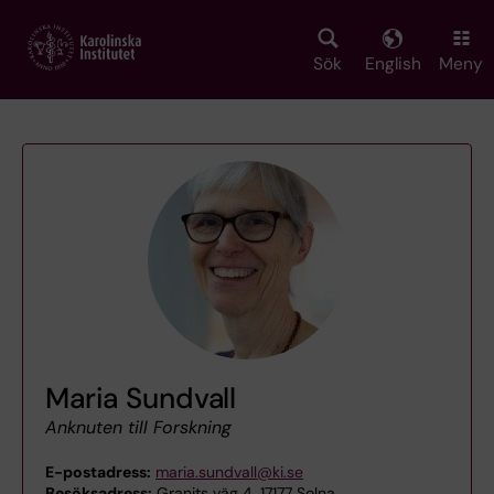
Skip
to
main
Sök
English
Meny
content
Maria Sundvall
Anknuten till Forskning
E-postadress:
maria.sundvall@ki.se
Besöksadress:
Granits väg 4, 17177 Solna