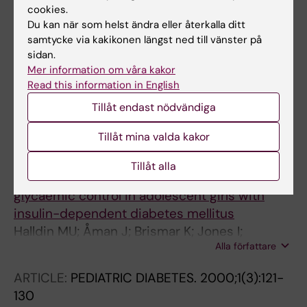
cookies.
ARTICLE:
CLINICAL ENDOCRINOLOGY.
Du kan när som helst ändra eller återkalla ditt
2002;57(6):735-743
samtycke via kakikonen längst ned till vänster på
sidan.
Insulin sensitivity and lipolysis in adolescent
Mer information om våra kakor
girls with poorly controlled type 1 diabetes:
Read this information in English
effect of anticholinergic treatment
Tillåt endast nödvändiga
Halldin MU; Brismar K; Tuvemo T; Gustafsson J
Tillåt mina valda kakor
ARTICLE:
ACTA PAEDIATRICA.
2001;90(4):393-
399
Tillåt alla
Anticholinergic treatment improves
glycaemic control in adolescent girls with
insulin-dependent diabetes mellitus
Halldin MU; Åman J; Brismar K; Jones I;
Alla författare
Tuvemo T; Gustafsson J
ARTICLE:
PEDIATRIC DIABETES.
2000;1(3):121-
130