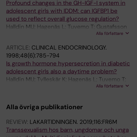
Profound changes in the GH-IGF-I system in
adolescent girls with IDDM: can IGFBP1 be
used to reflect overall glucose regulation?
Halldin MU; Hagenäs L; Tuvemo T; Gustafsson
Alla författare
J
ARTICLE:
CLINICAL ENDOCRINOLOGY.
1998;48(6):785-794
Is growth hormone hypersecretion in diabetic
adolescent girls also a daytime problem?
Halldin MU; Tylleskär K; Hagenäs L; Tuvemo T;
Alla författare
Gustafsson J
Alla övriga publikationer
REVIEW:
LAKARTIDNINGEN.
2019;116:FR6M
Transsexualism hos barn, ungdomar och unga