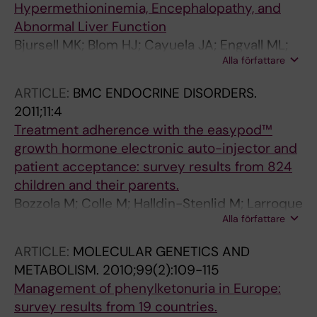
Hypermethioninemia, Encephalopathy, and
Abnormal Liver Function
Bjursell MK; Blom HJ; Cayuela JA; Engvall ML;
Alla författare
Lesko N; Balasubramaniam S; Brandberg G;
Halldin M; Falkenberg M; Jakobs C; Smith D;
ARTICLE:
BMC ENDOCRINE DISORDERS.
Struys E; von Dobeln U; Gustafsson CM;
2011;11:4
Lundeberg J; Wedell A
Treatment adherence with the easypod™
growth hormone electronic auto-injector and
patient acceptance: survey results from 824
children and their parents.
Bozzola M; Colle M; Halldin-Stenlid M; Larroque
Alla författare
S; Zignani M; easypod™ survey study group
ARTICLE:
MOLECULAR GENETICS AND
METABOLISM.
2010;99(2):109-115
Management of phenylketonuria in Europe:
survey results from 19 countries.