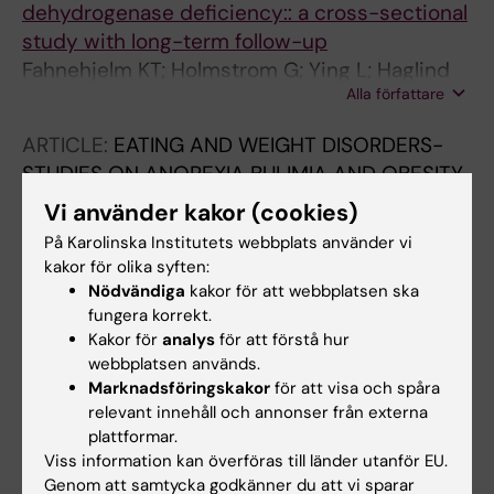
dehydrogenase deficiency:: a cross-sectional
study with long-term follow-up
Fahnehjelm KT; Holmstrom G; Ying L; Haglind
Alla författare
CB; Nordenstrom A; Halldin M; Alm J; Nemeth
A; von Dobeln U
ARTICLE:
EATING AND WEIGHT DISORDERS-
STUDIES ON ANOREXIA BULIMIA AND OBESITY.
2007;12(1):41-47
Vi använder kakor (cookies)
Eating behaviour and body image in
På Karolinska Institutets webbplats använder vi
overweight adolescent girls with or without
kakor för olika syften:
hyperandrogenicity.
Nödvändiga
kakor för att webbplatsen ska
Askelöf M; Halldin Stenlid M; Edlund B
fungera korrekt.
Kakor för
analys
för att förstå hur
webbplatsen används.
ARTICLE:
JOURNAL OF INHERITED METABOLIC
Marknadsföringskakor
för att visa och spåra
DISEASE.
2007;30(1):39-46
relevant innehåll och annonser från externa
Increased lipolysis in LCHAD deficiency
plattformar.
Halldin MU; Forslund A; von Dobeln U; Eklund
Viss information kan överföras till länder utanför EU.
Alla författare
C; Gustafsson J
Genom att samtycka godkänner du att vi sparar