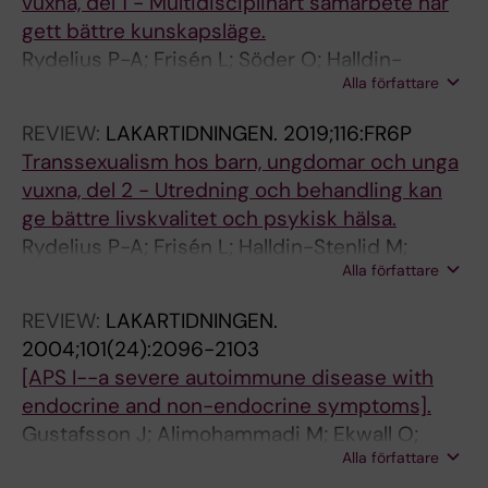
vuxna, del 1 - Multidisciplinärt samarbete har
gett bättre kunskapsläge.
Rydelius P-A; Frisén L; Söder O; Halldin-
Alla författare
Stenlid M; Dhejne C; Arver S
REVIEW:
LAKARTIDNINGEN.
2019;116:FR6P
Transsexualism hos barn, ungdomar och unga
vuxna, del 2 - Utredning och behandling kan
ge bättre livskvalitet och psykisk hälsa.
Rydelius P-A; Frisén L; Halldin-Stenlid M;
Alla författare
Söder O; Dhejne C; Arver S
REVIEW:
LAKARTIDNINGEN.
2004;101(24):2096-2103
[APS I--a severe autoimmune disease with
endocrine and non-endocrine symptoms].
Gustafsson J; Alimohammadi M; Ekwall O;
Alla författare
Gebre-Medhin G; Halldin-Stenlid M;