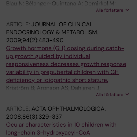
Blau N; Bélanger-Quintana A; Demirkol M;
Alla författare
Feillet F; Giovannini M; MacDonald A; Trefz FK;
van Spronsen F; European PKU centers
ARTICLE:
JOURNAL OF CLINICAL
ENDOCRINOLOGY & METABOLISM.
2009;94(2):483-490
Growth hormone (GH) dosing during catch-
up growth guided by individual
responsiveness decreases growth response
variability in prepubertal children with GH
deficiency or idiopathic short stature.
Kriström B; Aronson AS; Dahlgren J;
Alla författare
Gustafsson J; Halldin M; Ivarsson SA; Nilsson
N-O; Svensson J; Tuvemo T; Albertsson-
ARTICLE:
ACTA OPHTHALMOLOGICA.
Wikland K
2008;86(3):329-337
Ocular characteristics in 10 children with
long-chain 3-hydroxyacyl-CoA