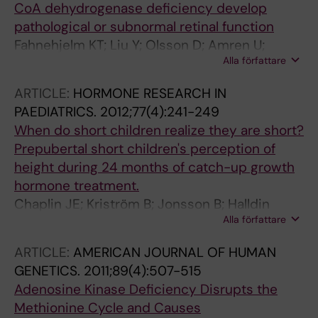
CoA dehydrogenase deficiency develop
Bergthorsdottir R; Johannsson G; Lindskog E;
pathological or subnormal retinal function
Landin-Olsson M; Elfving M; Waldenstrom E;
Fahnehjelm KT; Liu Y; Olsson D; Amren U;
Hulting A-L; Kampe O; Bensing S
Alla författare
Haglind CB; Holmstrom G; Halldin M;
Andreasson S; Nordenstrom A
ARTICLE:
HORMONE RESEARCH IN
PAEDIATRICS.
2012;77(4):241-249
When do short children realize they are short?
Prepubertal short children's perception of
height during 24 months of catch-up growth
hormone treatment.
Chaplin JE; Kriström B; Jonsson B; Halldin
Alla författare
Stenlid M; Aronson AS; Dahlgren J;
Albertsson-Wikland K
ARTICLE:
AMERICAN JOURNAL OF HUMAN
GENETICS.
2011;89(4):507-515
Adenosine Kinase Deficiency Disrupts the
Methionine Cycle and Causes