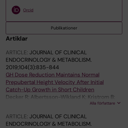
Orcid
Publikationer
Artiklar
ARTICLE:
JOURNAL OF CLINICAL
ENDOCRINOLOGY & METABOLISM.
2019;104(3):835-844
GH Dose Reduction Maintains Normal
Prepubertal Height Velocity After Initial
Catch-Up Growth in Short Children
Decker R; Albertsson-Wikland K; Kristrom B;
Alla författare
Halldin M; Gustafsson J; Nilsson N-O; Dahlgren
J
ARTICLE:
JOURNAL OF CLINICAL
ENDOCRINOLOGY & METABOLISM.