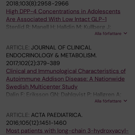
2018;103(8):2958-2966
High DPP-4 Concentrations in Adolescents
Are Associated With Low Intact GLP-1
Stenlid R; Manell H; Halldin M; Kullberg J;
Alla författare
Ahlstrom H; Manukyan L; Weghuber D;
Paulmichl K; Zsoldos F; Bergsten P; Forslund A
ARTICLE:
JOURNAL OF CLINICAL
ENDOCRINOLOGY & METABOLISM.
2017;102(2):379-389
Clinical and Immunological Characteristics of
Autoimmune Addison Disease: A Nationwide
Swedish Multicenter Study
Dalin F; Eriksson GN; Dahlqvist P; Hallgren A;
Alla författare
Wahlberg J; Ekwall O; Soderberg S; Ronnelid J;
Olcen P; Winqvist O; Catrina S-B; Kristrom B;
ARTICLE:
ACTA PAEDIATRICA.
Laudius M; Isaksson M; Stenlid MH; Gustafsson
2016;105(12):1451-1460
J; Gebre-Medhin G; Bjornsdottir S; Janson A;
Most patients with long-chain 3-hydroxyacyl-
Akerman A-K; Aman J; Duchen K;