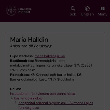
Skip
to
main
Sök
English
Meny
content
Maria Halldin
Anknuten till Forskning
E-postadress:
maria.halldin@ki.se
Besöksadress:
Barnendokrin- och
metabolmottagningen, Karolinska vägen 37A (QB83),
17176 Stockholm
Postadress:
K6 Kvinnors och barns hälsa, K6
Barnendokrinologi Lajic, 171 77 Stockholm
Del av:
Institutionen för kvinnors och barns hälsa
Barnendokrinologi
Kongenital adrenal hyperplasi – Svetlana Lajics
forskargrupp