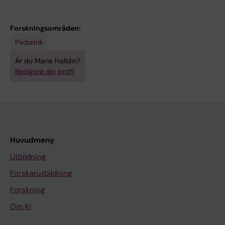
Hedstrand H; Landgren E; Nilsson T; Rorsman
F; Sköldberg F; Winqvist O; Kämpe O
Forskningsområden:
Pediatrik
Är du Maria Halldin?
Redigera din profil
Huvudmeny
Utbildning
Forskarutbildning
Forskning
Om KI