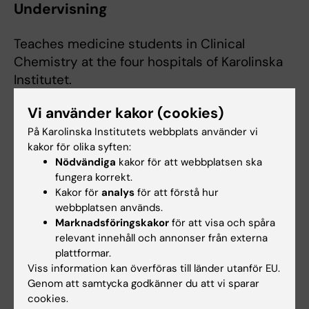
Undervisning
Teaches medicine students in Clinical
Chemistry at the four hospitals of Karolinska
Institutet.
Program director for resident MD training in
Vi använder kakor (cookies)
clinical chemistry at Karolinska University
På Karolinska Institutets webbplats använder vi
Hospital.
kakor för olika syften:
Nödvändiga
kakor för att webbplatsen ska
Arranged an
introductory course
in teaching
fungera korrekt.
and learning for residents in training.
Kakor för
analys
för att förstå hur
webbplatsen används.
Marknadsföringskakor
för att visa och spåra
relevant innehåll och annonser från externa
plattformar.
Länkar:
Viss information kan överföras till länder utanför EU.
Svenska Sällskapet för Trombos och Hemostas
Genom att samtycka godkänner du att vi sparar
Clinical Chemistry at Karolinska University Hospital
cookies.
Forskningsområden: