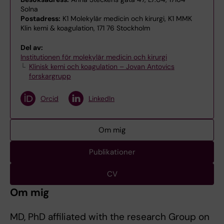
Solna
Postadress:
K1 Molekylär medicin och kirurgi, K1 MMK
Klin kemi & koagulation, 171 76 Stockholm
Del av:
Institutionen för molekylär medicin och kirurgi
Klinisk kemi och koagulation – Jovan Antovics
forskargrupp
Orcid
LinkedIn
Om mig
Publikationer
CV
Om mig
MD, PhD affiliated with the research Group on