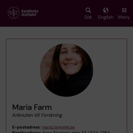
Skip
to
main
Sök
English
Meny
content
Maria Farm
Anknuten till Forskning
E-postadress:
maria.farm@ki.se
Besöksadress:
Anna Steckens gata 47, L7:04, 17164