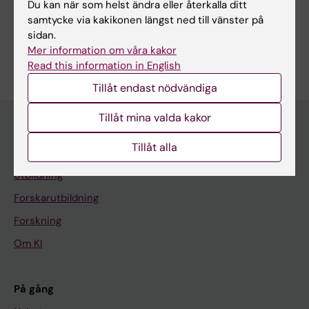
Du kan när som helst ändra eller återkalla ditt
Hematologi
Klinisk laboratoriemedicin
samtycke via kakikonen längst ned till vänster på
sidan.
Är du Maria Farm?
Mer information om våra kakor
Redigera din profil
Read this information in English
Tillåt endast nödvändiga
Tillåt mina valda kakor
Tillåt alla
Huvudmeny
Utbildning
Forskarutbildning
Forskning
Om KI
På gång