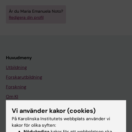
Är du Maria Emanuela Noto?
Redigera din profil
Huvudmeny
Utbildning
Forskarutbildning
Forskning
Om KI
Vi använder kakor (cookies)
På gång
På Karolinska Institutets webbplats använder vi
kakor för olika syften:
Nyheter
Nödvändiga
kakor för att webbplatsen ska