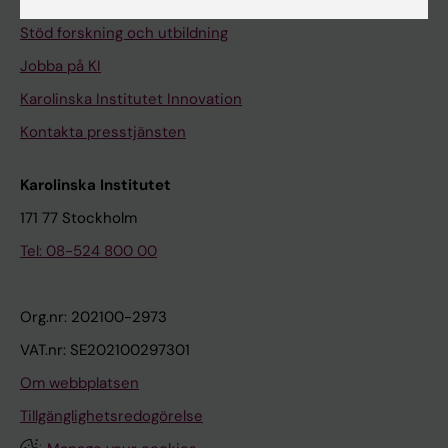
Universitetsbiblioteket
Stöd forskning och utbildning
Jobba på KI
Karolinska Institutet Innovation
Kontakta presstjänsten
Karolinska Institutet
171 77 Stockholm
Tel: 08-524 800 00
Org.nr: 202100-2973
VAT.nr: SE202100297301
Om webbplatsen
Tillgänglighetsredogörelse