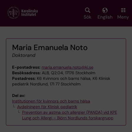
Skip
to
main
Sök
English
Meny
content
Maria Emanuela Noto
Doktorand
E-postadress:
maria.emanuela.noto@ki.se
Besöksadress:
ALB, Q2:04, 17176 Stockholm
Postadress:
K6 Kvinnors och barns hälsa, K6 Klinisk
pediatrik Nordlund, 171 77 Stockholm
Del av:
Institutionen för kvinnors och barns hälsa
Avdelningen för Klinisk pediatrik
Prevention av astma och allergier (PANDA) vid KPE
Lung och Allergi – Björn Nordlunds forskargrupp