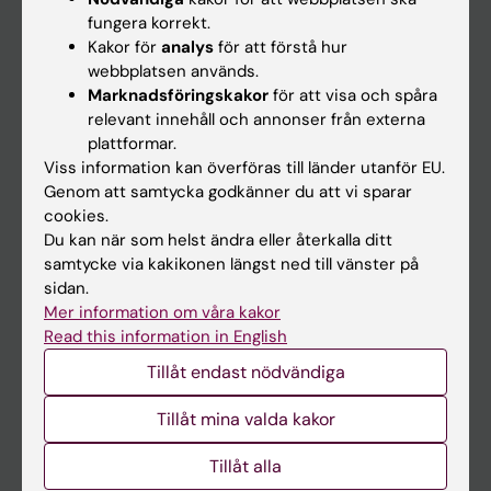
Kalender
fungera korrekt.
Kakor för
analys
för att förstå hur
webbplatsen används.
Student
Marknadsföringskakor
för att visa och spåra
Ladok
relevant innehåll och annonser från externa
plattformar.
Canvas
Viss information kan överföras till länder utanför EU.
Schema
Genom att samtycka godkänner du att vi sparar
cookies.
Studentmejlen
Du kan när som helst ändra eller återkalla ditt
Kurs- och programwebbar
samtycke via kakikonen längst ned till vänster på
sidan.
Student på KI
Mer information om våra kakor
Read this information in English
Medarbetare
Tillåt endast nödvändiga
Medarbetarportalen
Tillåt mina valda kakor
Kontakta och besök KI
Tillåt alla