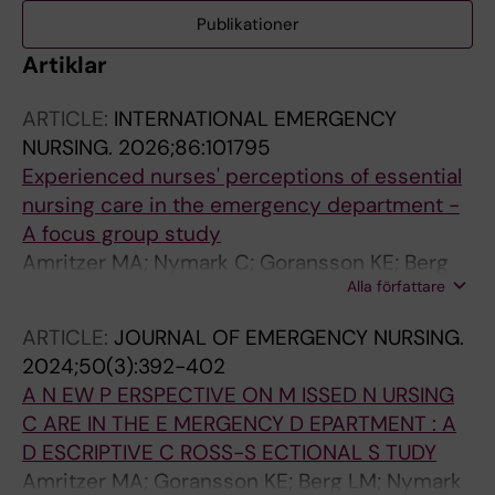
Publikationer
Artiklar
ARTICLE:
INTERNATIONAL EMERGENCY
NURSING.
2026;86:101795
Experienced nurses' perceptions of essential
nursing care in the emergency department -
A focus group study
Amritzer MA; Nymark C; Goransson KE; Berg
Alla författare
LM
ARTICLE:
JOURNAL OF EMERGENCY NURSING.
2024;50(3):392-402
A N EW P ERSPECTIVE ON M ISSED N URSING
C ARE IN THE E MERGENCY D EPARTMENT : A
D ESCRIPTIVE C ROSS-S ECTIONAL S TUDY
Amritzer MA; Goransson KE; Berg LM; Nymark