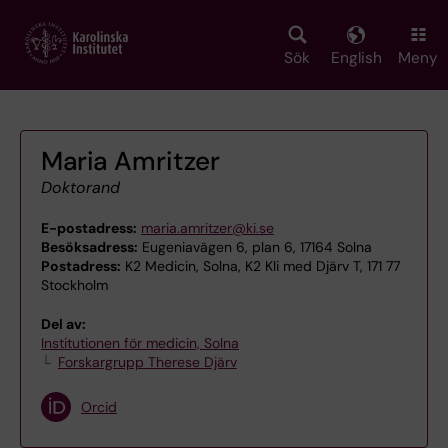
Skip
to
main
Sök
English
Meny
content
Maria Amritzer
Doktorand
E-postadress:
maria.amritzer@ki.se
Besöksadress:
Eugeniavägen 6, plan 6, 17164 Solna
Postadress:
K2 Medicin, Solna, K2 Kli med Djärv T, 171 77
Stockholm
Del av:
Institutionen för medicin, Solna
Forskargrupp Therese Djärv
Orcid