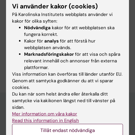
Goransson KE; Drennan J; Mainz H; Skov NF;
Vi använder kakor (cookies)
Alla författare
Amritzer M; Berg LM; Andersen KV; Lisby M
På Karolinska Institutets webbplats använder vi
kakor för olika syften:
Nödvändiga
kakor för att webbplatsen ska
Forskningsområden:
fungera korrekt.
Kakor för
analys
för att förstå hur
Hälso- och sjukvårdsorganisation, hälsopolitik och
hälsoekonomi
webbplatsen används.
Marknadsföringskakor
för att visa och spåra
Omvårdnad
relevant innehåll och annonser från externa
plattformar.
Är du Maria Amritzer?
Viss information kan överföras till länder utanför EU.
Redigera din profil
Genom att samtycka godkänner du att vi sparar
cookies.
Du kan när som helst ändra eller återkalla ditt
samtycke via kakikonen längst ned till vänster på
sidan.
Mer information om våra kakor
Huvudmeny
Read this information in English
Utbildning
Tillåt endast nödvändiga