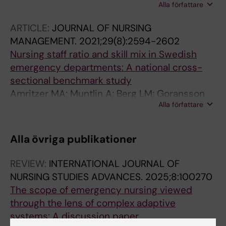
Alla författare
C
ARTICLE:
JOURNAL OF NURSING
MANAGEMENT.
2021;29(8):2594-2602
Nursing staff ratio and skill mix in Swedish
emergency departments: A national cross-
sectional benchmark study
Amritzer MA; Muntlin A; Berg LM; Goransson
Alla författare
KE
Alla övriga publikationer
REVIEW:
INTERNATIONAL JOURNAL OF
NURSING STUDIES ADVANCES.
2025;8:100270
The scope of emergency nursing viewed
through the lens of complex adaptive
systems: A discussion paper