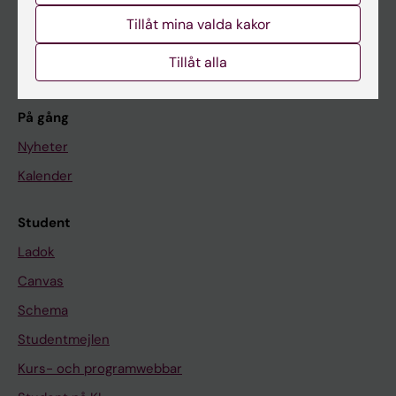
Forskarutbildning
Tillåt mina valda kakor
Forskning
Om KI
Tillåt alla
På gång
Nyheter
Kalender
Student
Ladok
Canvas
Schema
Studentmejlen
Kurs- och programwebbar