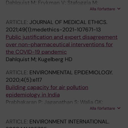
Dahlquist M; Frykman V; Stafoggia M;
Alla författare
Qvarnstrom E; Wellenius GA; Ljungman PLS
ARTICLE:
JOURNAL OF MEDICAL ETHICS.
2021;49(1):medethics-2021-107671-13
Public justification and expert disagreement
over non-pharmaceutical interventions for
the COVID-19 pandemic
Dahlquist M; Kugelberg HD
ARTICLE:
ENVIRONMENTAL EPIDEMIOLOGY.
2020;4(5):e117
Building capacity for air pollution
epidemiology in India
Prabhakaran P; Jaganathan S; Walia GK;
Alla författare
Wellenius GA; Mandal S; Kumar K; Kloog I; Lane
K; Nori-Sarma A; Rosenqvist M; Dahlquist M;
ARTICLE:
ENVIRONMENT INTERNATIONAL.
Reddy KS; Schwartz J; Prabhakaran D;