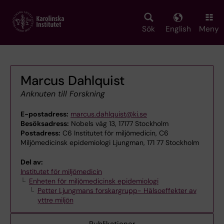
Skip
to
main
Sök
English
Meny
content
Marcus Dahlquist
Anknuten till Forskning
E-postadress:
marcus.dahlquist@ki.se
Besöksadress:
Nobels väg 13, 17177 Stockholm
Postadress:
C6 Institutet för miljömedicin, C6
Miljömedicinsk epidemiologi Ljungman, 171 77 Stockholm
Del av:
Institutet för miljömedicin
Enheten för miljömedicinsk epidemiologi
Petter Ljungmans forskargrupp- Hälsoeffekter av
yttre miljön