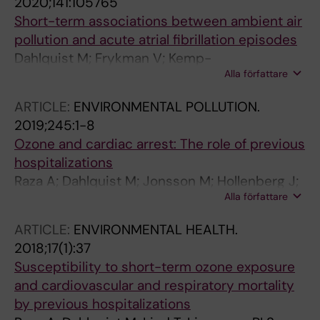
2020;141:105765
Ljungman PLS
Short-term associations between ambient air
pollution and acute atrial fibrillation episodes
Dahlquist M; Frykman V; Kemp-
Alla författare
Gudmunsdottir K; Svennberg E; Wellenius GA;
Ljungman PLS
ARTICLE:
ENVIRONMENTAL POLLUTION.
2019;245:1-8
Ozone and cardiac arrest: The role of previous
hospitalizations
Raza A; Dahlquist M; Jonsson M; Hollenberg J;
Alla författare
Svensson L; Lind T; Ljungman PLS
ARTICLE:
ENVIRONMENTAL HEALTH.
2018;17(1):37
Susceptibility to short-term ozone exposure
and cardiovascular and respiratory mortality
by previous hospitalizations