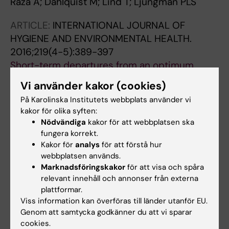
Raza A; Dahlquist M; Lind T; Ljungman PLS
ARTICLE:
INTERNATIONAL JOURNAL OF
HYGIENE AND ENVIRONMENTAL HEALTH.
2016;219(4-5):389-397
Short-term departures from an optimum
ambient temperature are associated with
Vi använder kakor (cookies)
increased risk of out-of-hospital cardiac
På Karolinska Institutets webbplats använder vi
arrest
kakor för olika syften:
Dahlquist M; Raza A; Bero-Bedada G;
Nödvändiga
kakor för att webbplatsen ska
Alla författare
Hollenberg J; Lind T; Orsini N; Sjogren B;
fungera korrekt.
Svensson L; Ljungman PL
Kakor för
analys
för att förstå hur
ARTICLE:
EUROPEAN HEART JOURNAL.
webbplatsen används.
2014;35(13):861-867
Marknadsföringskakor
för att visa och spåra
Short-term effects of air pollution on out-of-
relevant innehåll och annonser från externa
plattformar.
hospital cardiac arrest in Stockholm
Viss information kan överföras till länder utanför EU.
Raza A; Bellander T; Bero-Bedada G; Dahlquist
Genom att samtycka godkänner du att vi sparar
Alla författare
M; Hollenberg J; Jonsson M; Lind T; Rosenqvist
cookies.