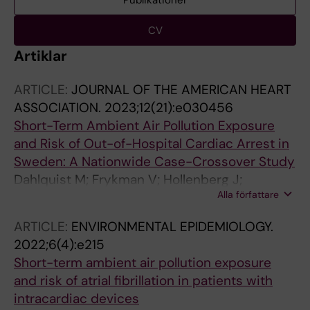
Publikationer
CV
Artiklar
ARTICLE:
JOURNAL OF THE AMERICAN HEART
ASSOCIATION.
2023;12(21):e030456
Short-Term Ambient Air Pollution Exposure
and Risk of Out-of-Hospital Cardiac Arrest in
Sweden: A Nationwide Case-Crossover Study
Dahlquist M; Frykman V; Hollenberg J;
Alla författare
Jonsson M; Stafoggia M; Wellenius GA;
Ljungman PLS
ARTICLE:
ENVIRONMENTAL EPIDEMIOLOGY.
2022;6(4):e215
Short-term ambient air pollution exposure
and risk of atrial fibrillation in patients with
intracardiac devices