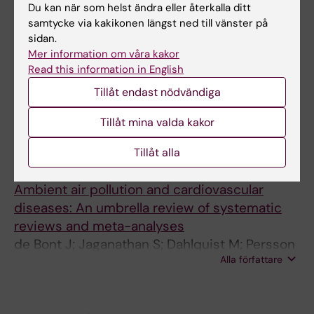
M; Svensson L; Ljungman PLS
Du kan när som helst ändra eller återkalla ditt
samtycke via kakikonen längst ned till vänster på
Alla övriga publikationer
sidan.
Mer information om våra kakor
DOCTORAL THESIS:
2023
Read this information in English
Environmental exposures and cardiac
Tillåt endast nödvändiga
arrhythmias
Dahlquist M
Tillåt mina valda kakor
REVIEW:
JOURNAL OF INTERNAL MEDICINE.
Tillåt alla
2022;291(6):779-800
Ambient air pollution and cardiovascular
diseases: An umbrella review of systematic
reviews and meta-analyses
de Bont J; Jaganathan S; Dahlquist M; Persson
Alla författare
A; Stafoggia M; Ljungman P