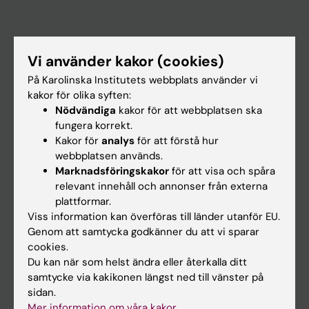
Huvudmeny
Vi använder kakor (cookies)
Utbildning
På Karolinska Institutets webbplats använder vi
Forskarutbildning
kakor för olika syften:
Nödvändiga
kakor för att webbplatsen ska
Forskning
fungera korrekt.
Om KI
Kakor för
analys
för att förstå hur
webbplatsen används.
Marknadsföringskakor
för att visa och spåra
På gång
relevant innehåll och annonser från externa
plattformar.
Nyheter
Viss information kan överföras till länder utanför EU.
Kalender
Genom att samtycka godkänner du att vi sparar
cookies.
Du kan när som helst ändra eller återkalla ditt
Student
samtycke via kakikonen längst ned till vänster på
Ladok
sidan.
Mer information om våra kakor