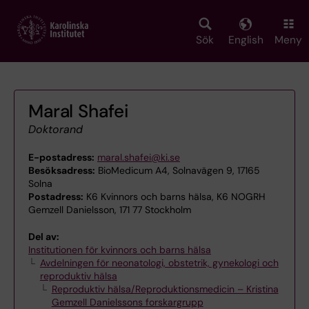
Skip
to
main
Sök
English
Meny
content
Maral Shafei
Doktorand
E-postadress:
maral.shafei@ki.se
Besöksadress:
BioMedicum A4, Solnavägen 9, 17165
Solna
Postadress:
K6 Kvinnors och barns hälsa, K6 NOGRH
Gemzell Danielsson, 171 77 Stockholm
Del av:
Institutionen för kvinnors och barns hälsa
Avdelningen för neonatologi, obstetrik, gynekologi och
reproduktiv hälsa
Reproduktiv hälsa/Reproduktionsmedicin – Kristina
Gemzell Danielssons forskargrupp