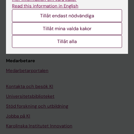
Canvas
Read this information in English
Schema
Tillåt endast nödvändiga
Studentmejlen
Tillåt mina valda kakor
Kurs- och programwebbar
Student på KI
Tillåt alla
Medarbetare
Medarbetarportalen
Kontakta och besök KI
Universitetsbiblioteket
Stöd forskning och utbildning
Jobba på KI
Karolinska Institutet Innovation