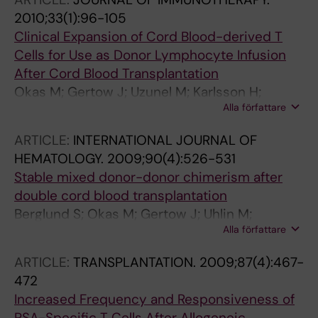
2010;33(1):96-105
Clinical Expansion of Cord Blood-derived T
Cells for Use as Donor Lymphocyte Infusion
After Cord Blood Transplantation
Okas M; Gertow J; Uzunel M; Karlsson H;
Alla författare
Westgren M; Karre K; Ringden O; Mattsson J;
Uhlin M
ARTICLE:
INTERNATIONAL JOURNAL OF
HEMATOLOGY.
2009;90(4):526-531
Stable mixed donor-donor chimerism after
double cord blood transplantation
Berglund S; Okas M; Gertow J; Uhlin M;
Alla författare
Mattsson J
ARTICLE:
TRANSPLANTATION.
2009;87(4):467-
472
Increased Frequency and Responsiveness of
PSA-Specific T Cells After Allogeneic