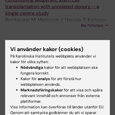
transplantation with unrelated donors -: a
single centre study
Remberger M; Mattsson J; Hassan Z; Karlsson
Alla författare
N; LeBlanc K; Omazic B; Okas M; Sairafi D;
Ringden O
Alla övriga publikationer
Vi använder kakor (cookies)
REVIEW:
LAKARTIDNINGEN.
2018;115:E3W9
På Karolinska Institutets webbplats använder vi
[New definition of and diagnostic criteria for
kakor för olika syften:
Nödvändiga
kakor för att webbplatsen ska
sepsis - Swedish use of Sepsis-3].
fungera korrekt.
Brink M; Cronqvist J; Fagerberg A; Lindgren P;
Kakor för
analys
för att förstå hur
Alla författare
Lipcsey M; Okas M; Kurland L
webbplatsen används.
Marknadsföringskakor
för att visa och spåra
DOCTORAL THESIS:
2010
relevant innehåll och annonser från externa
Novel immunotherapeutical strategies in
plattformar.
allogeneic hematopoietic stem cell
Viss information kan överföras till länder utanför EU.
transplantation
Genom att samtycka godkänner du att vi sparar