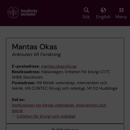
Skip
to
main
Sök
English
Meny
content
Mantas Okas
Anknuten till Forskning
E-postadress:
mantas.okas@ki.se
Besöksadress:
Hälsovägen, Enheten för kirurgi C1:77,
14186 Stockholm
Postadress:
H9 Klinisk vetenskap, intervention och
teknik, H9 CLINTEC Kirurgi och onkologi, 141 52 Huddinge
Del av:
Institutionen för klinisk vetenskap, intervention och
teknik
Enheten för kirurgi och onkologi