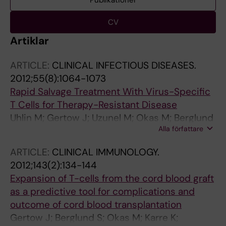
Publikationer
CV
Artiklar
ARTICLE:
CLINICAL INFECTIOUS DISEASES.
2012;55(8):1064-1073
Rapid Salvage Treatment With Virus-Specific
T Cells for Therapy-Resistant Disease
Uhlin M; Gertow J; Uzunel M; Okas M; Berglund
Alla författare
S; Watz E; Brune M; Ljungman P; Maeurer M;
Mattsson J
ARTICLE:
CLINICAL IMMUNOLOGY.
2012;143(2):134-144
Expansion of T-cells from the cord blood graft
as a predictive tool for complications and
outcome of cord blood transplantation
Gertow J; Berglund S; Okas M; Karre K;