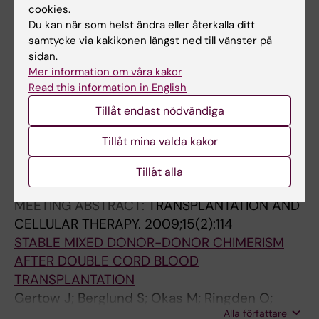
cookies.
Okas M
Du kan när som helst ändra eller återkalla ditt
samtycke via kakikonen längst ned till vänster på
MEETING ABSTRACT:
TRANSPLANTATION AND
sidan.
CELLULAR THERAPY.
2009;15(2):130-131
Mer information om våra kakor
CLINICAL EXPANSION OF CORD BLOOD
Read this information in English
DERIVED T CELLS FOR USE AS DONOR
Tillåt endast nödvändiga
LYMPHOCYTE INFUSION AFTER CORD BLOOD
TRANSPLANTATION
Tillåt mina valda kakor
Okas M; Gertow J; Uzunel M; Karlsson H;
Tillåt alla
Alla författare
Uzunel M; Ringden O; Mattsson J; Ublin M
MEETING ABSTRACT:
TRANSPLANTATION AND
CELLULAR THERAPY.
2009;15(2):114
STABLE MIXED DONOR-DONOR CHIMERISM
AFTER DOUBLE CORD BLOOD
TRANSPLANTATION
Gertow J; Berglund S; Okas M; Ringden O;
Alla författare
Ublin M; Mattsson J