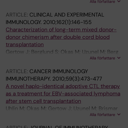
Alla författare
Remberger M; Mattsson J; Uhlin M
ARTICLE:
CLINICAL AND EXPERIMENTAL
IMMUNOLOGY.
2010;162(1):146-155
Characterization of long-term mixed donor-
donor chimerism after double cord blood
transplantation
Gertow J; Berglund S; Okas M; Uzunel M; Berg
Alla författare
L; Karre K; Mattsson J; Uhlin M
ARTICLE:
CANCER IMMUNOLOGY
IMMUNOTHERAPY.
2010;59(3):473-477
A novel haplo-identical adoptive CTL therapy
as a treatment for EBV-associated lymphoma
after stem cell transplantation
Uhlin M; Okas M; Gertow J; Uzunel M; Brismar
Alla författare
TB; Mattsson J
ARTICLE:
JOURNAL OF IMMUNOTHERAPY.