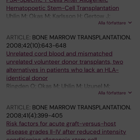
Hematopoetic Stem-Cell Transplantation
Uhlin M; Okas M; Karlsson H; Gertow J;
Alla författare
Henningsohn L; Ringden O; Karre K; Levitsky V;
Mattsson J
ARTICLE:
BONE MARROW TRANSPLANTATION.
2008;42(10):643-648
Unrelated cord blood and mismatched
unrelated volunteer donor transplants, two
alternatives in patients who lack an HLA-
identical donor
Ringden O; Okas M; Uhlin M; Uzunel M;
Alla författare
Remberger M; Mattsson J
ARTICLE:
BONE MARROW TRANSPLANTATION.
2008;41(4):399-405
Risk factors for acute graft-versus-host
disease grades II-IV after reduced intensity
conditioning allogeneic stem cell