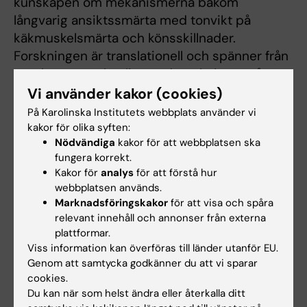
kunskapen om mekanismerna bakom
långvarig ansiktssmärta med tonvikt på
käkmuskelsmärta och könsskillnader.
Forskningen är translationell och spänner från
mer basvetenskapliga undersökningar på
patienter och matchade smärtfria kontroller
Vi använder kakor (cookies)
via humanexperimentella studier där smärta
På Karolinska Institutets webbplats använder vi
framkallas med olika metoder till kliniska
kakor för olika syften:
Nödvändiga
kakor för att webbplatsen ska
behandlingsstudier. Vi är särskilt intresserade
fungera korrekt.
av potentiella perifera biomarkörer.
Kakor för
analys
för att förstå hur
webbplatsen används.
Det aktuella projekt jag är svensk PI för leds av
Marknadsföringskakor
för att visa och spåra
professor Armen Akopian University of Texas,
relevant innehåll och annonser från externa
San Antonio och omfattar fyra PIs vid olika
plattformar.
unversitet. Jag är den enda PI utanför USA.
Viss information kan överföras till länder utanför EU.
Projektet är i sin tur del av ett större
Genom att samtycka godkänner du att vi sparar
cookies.
forksningskonsortium, RE-JOIN, omfattande
Du kan när som helst ändra eller återkalla ditt
fem större projektgrupper och ingår i NIH sk.