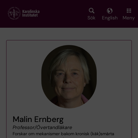
Skip
to
main
Sök
English
Meny
content
Malin Ernberg
Professor/Övertandläkare
Forskar om mekanismer bakom kronisk (käk)smärta