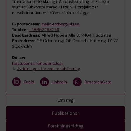
Translationell forskning från basforskning till kliniska
studier Subkontrakterad PI för NIH projekt där
nervdistributionen i käkmuskeln kartläggs
E-postadress:
malin.ernberg@ki.se
Telefon:
+46852488236
Besöksadress:
Alfred Nobels Allé 8, 14104 Huddinge
Postadress:
OF Odontologi, OF Oral rehabilitering, 171 77
Stockholm
Del av:
Institutionen för odontologi
Avdelningen för oral rehabilitering
Orcid
LinkedIn
ResearchGate
Om mig
Publikationer
Forskningsbidrag