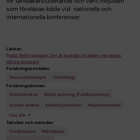
för tandläkarstuderande och varit inbjuden
som föreläsae både vid nationella och
internationella konferenser.
Länkar:
Podd: Bettfysiologen: Det är konstigt att käken inte anses
tillhöra kroppen!
Forskningsområden:
Neurovetenskaper
Odontologi
Forskningsämnen:
Ansiktssmärta
Molekylära
Translationell
Klinisk prövning [Publikationstyp]
mekanismer
medicinsk
bakom
forskning
Kronisk smärta
Käkledssjukdomar
Massetermuskel
farmakologisk
verkan
Visa alla
Tekniker och metoder:
Finnålsbiopsi
Mikrodialys