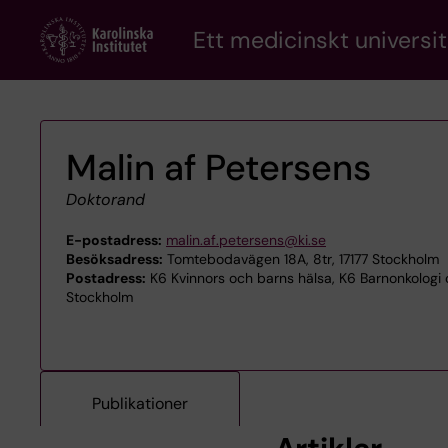
Skip
Ett medicinskt universit
to
main
content
Malin af Petersens
Doktorand
E-postadress:
malin.af.petersens@ki.se
Besöksadress:
Tomtebodavägen 18A, 8tr, 17177 Stockholm
Postadress:
K6 Kvinnors och barns hälsa, K6 Barnonkologi o
Stockholm
Publikationer