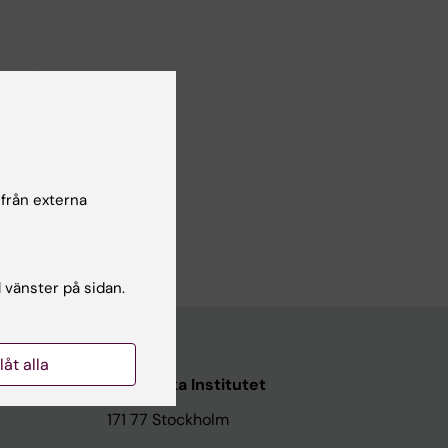
ectal
;
författare
 från externa
?
l vänster på sidan.
llåt alla
Karolinska Institutet
171 77 Stockholm