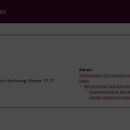
et
Del av:
Institutionen för kvinnors 
ch Barnkirurgi Wester, 171 77
hälsa
Barnonkologi och barnkir
Gastrointestinal barnk
Tomas Westers forsk