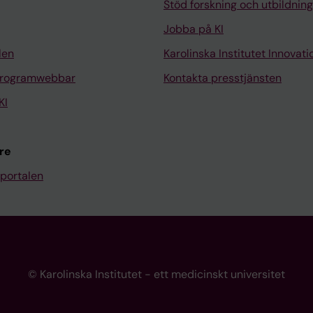
Stöd forskning och utbildning
Jobba på KI
len
Karolinska Institutet Innovati
programwebbar
Kontakta presstjänsten
KI
re
portalen
© Karolinska Institutet - ett medicinskt universitet