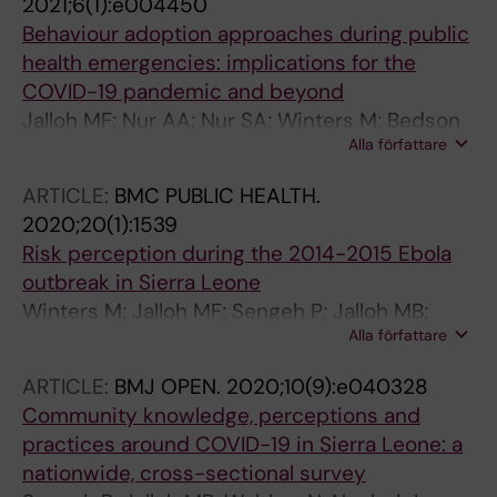
2021;6(1):e004450
Behaviour adoption approaches during public
health emergencies: implications for the
COVID-19 pandemic and beyond
Jalloh MF; Nur AA; Nur SA; Winters M; Bedson
Alla författare
J; Pedi D; Prybylski D; Namageyo-Funa A;
Hageman KM; Baker BJ; Jalloh MB; Eng E;
ARTICLE:
BMC PUBLIC HEALTH.
Nordenstedt H; Hakim AJ
2020;20(1):1539
Risk perception during the 2014-2015 Ebola
outbreak in Sierra Leone
Winters M; Jalloh MF; Sengeh P; Jalloh MB;
Alla författare
Zeebari Z; Nordenstedt H
ARTICLE:
BMJ OPEN.
2020;10(9):e040328
Community knowledge, perceptions and
practices around COVID-19 in Sierra Leone: a
nationwide, cross-sectional survey