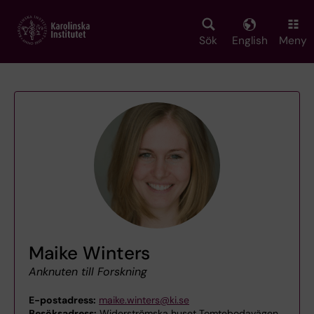
Skip
to
main
Sök
English
Meny
content
Maike Winters
Anknuten till Forskning
E-postadress:
maike.winters@ki.se
Besöksadress:
Widerströmska huset Tomtebodavägen