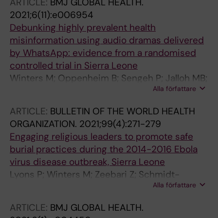
ARTICLE:
BMJ GLOBAL HEALTH.
2021;6(11):e006954
Debunking highly prevalent health
misinformation using audio dramas delivered
by WhatsApp: evidence from a randomised
controlled trial in Sierra Leone
Winters M; Oppenheim B; Sengeh P; Jalloh MB;
Alla författare
Webber N; Abu Pratt S; Leigh B; Molsted-
Alvesson H; Zeebari Z; Sundberg CJ; Jalloh MF;
ARTICLE:
BULLETIN OF THE WORLD HEALTH
Nordenstedt H
ORGANIZATION.
2021;99(4):271-279
Engaging religious leaders to promote safe
burial practices during the 2014-2016 Ebola
virus disease outbreak, Sierra Leone
Lyons P; Winters M; Zeebari Z; Schmidt-
Alla författare
Hellerau K; Sengeh P; Jalloh MB; Jalloh MF;
Nordenstedt H
ARTICLE:
BMJ GLOBAL HEALTH.