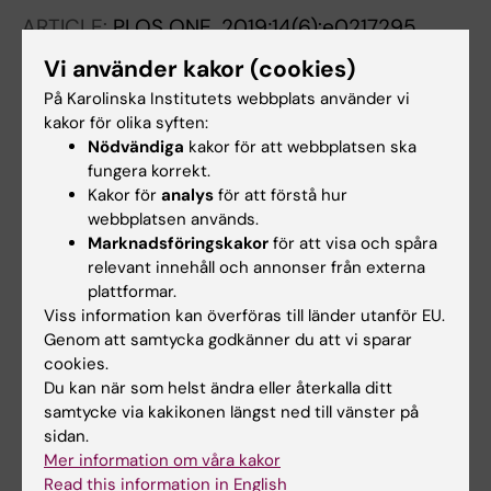
ARTICLE:
PLOS ONE.
2019;14(6):e0217295
The association between quality measures of
Vi använder kakor (cookies)
medical university press releases and their
På Karolinska Institutets webbplats använder vi
corresponding news stories-Important
kakor för olika syften:
information missing
Nödvändiga
kakor för att webbplatsen ska
Winters M; Larsson A; Kowalski J; Sundberg
fungera korrekt.
Alla författare
CJ
Kakor för
analys
för att förstå hur
webbplatsen används.
ARTICLE:
EMERGING INFECTIOUS DISEASES.
Marknadsföringskakor
för att visa och spåra
relevant innehåll och annonser från externa
2018;24(2):336-344
plattformar.
Risk Communication and Ebola-Specific
Viss information kan överföras till länder utanför EU.
Knowledge and Behavior during 2014-2015
Genom att samtycka godkänner du att vi sparar
Outbreak, Sierra Leone
cookies.
Winters M; Jalloh MF; Sengeh P; Jalloh MB;
Du kan när som helst ändra eller återkalla ditt
Alla författare
Conteh L; Bunnell R; Li W; Zeebari Z;
samtycke via kakikonen längst ned till vänster på
sidan.
Nordenstedt H
Mer information om våra kakor
Alla övriga publikationer
Read this information in English