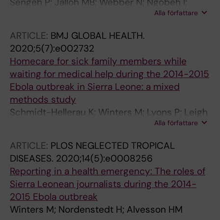
Sengeh P; Jalloh MB; Webber N; Ngobeh I;
Alla författare
Samba T; Thomas H; Nordenstedt H; Winters
M
ARTICLE:
BMJ GLOBAL HEALTH.
2020;5(7):e002732
Homecare for sick family members while
waiting for medical help during the 2014-2015
Ebola outbreak in Sierra Leone: a mixed
methods study
Schmidt-Hellerau K; Winters M; Lyons P; Leigh
Alla författare
B; Jalloh MB; Sengeh P; Sawaneh AB; Zeebari Z;
Salazar M; Jalloh MF; Nordenstedt H
ARTICLE:
PLOS NEGLECTED TROPICAL
DISEASES.
2020;14(5):e0008256
Reporting in a health emergency: The roles of
Sierra Leonean journalists during the 2014-
2015 Ebola outbreak
Winters M; Nordenstedt H; Alvesson HM