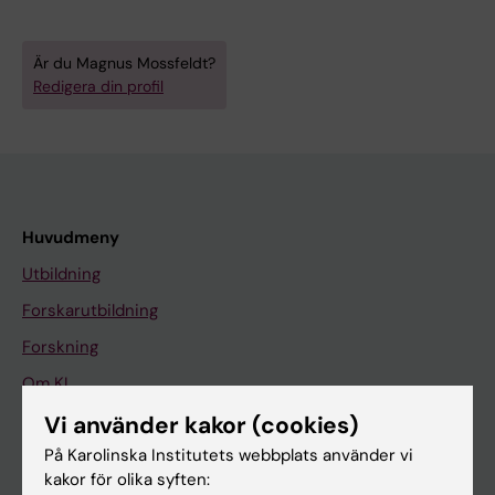
Är du Magnus Mossfeldt?
Redigera din profil
Huvudmeny
Utbildning
Forskarutbildning
Forskning
Om KI
Vi använder kakor (cookies)
På Karolinska Institutets webbplats använder vi
På gång
kakor för olika syften:
Nyheter