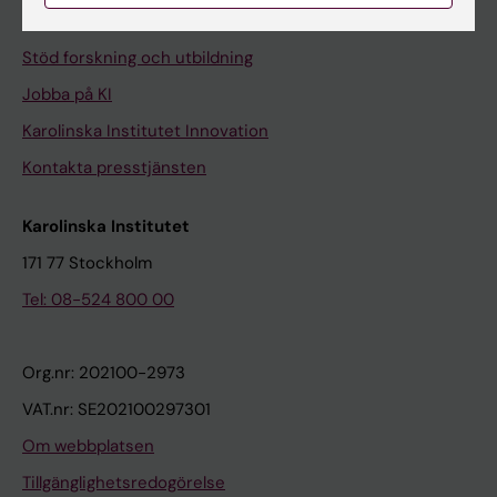
Universitetsbiblioteket
Stöd forskning och utbildning
Jobba på KI
Karolinska Institutet Innovation
Kontakta presstjänsten
Karolinska Institutet
171 77 Stockholm
Tel: 08-524 800 00
Org.nr: 202100-2973
VAT.nr: SE202100297301
Om webbplatsen
Tillgänglighetsredogörelse