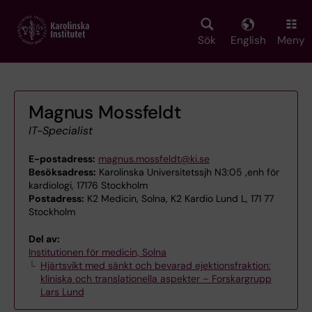
Skip
to
main
Sök
English
Meny
content
Magnus Mossfeldt
IT-Specialist
E-postadress:
magnus.mossfeldt@ki.se
Besöksadress:
Karolinska Universitetssjh N3:05 ,enh för
kardiologi, 17176 Stockholm
Postadress:
K2 Medicin, Solna, K2 Kardio Lund L, 171 77
Stockholm
Del av:
Institutionen för medicin, Solna
Hjärtsvikt med sänkt och bevarad ejektionsfraktion:
kliniska och translationella aspekter – Forskargrupp
Lars Lund