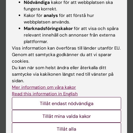
Nödvändiga
kakor för att webbplatsen ska
fungera korrekt.
Kalender
Kakor för
analys
för att förstå hur
webbplatsen används.
Student
Marknadsföringskakor
för att visa och spåra
Ladok
relevant innehåll och annonser från externa
plattformar.
Canvas
Viss information kan överföras till länder utanför EU.
Schema
Genom att samtycka godkänner du att vi sparar
cookies.
Studentmejlen
Du kan när som helst ändra eller återkalla ditt
Kurs- och programwebbar
samtycke via kakikonen längst ned till vänster på
sidan.
Student på KI
Mer information om våra kakor
Read this information in English
Medarbetare
Tillåt endast nödvändiga
Medarbetarportalen
Tillåt mina valda kakor
Kontakta och besök KI
Tillåt alla