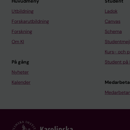
Huvudmeny
Student
Utbildning
Ladok
Forskarutbildning
Canvas
Forskning
Schema
Om KI
Studentmej
Kurs- och 
På gång
Student på 
Nyheter
Kalender
Medarbeta
Medarbetar