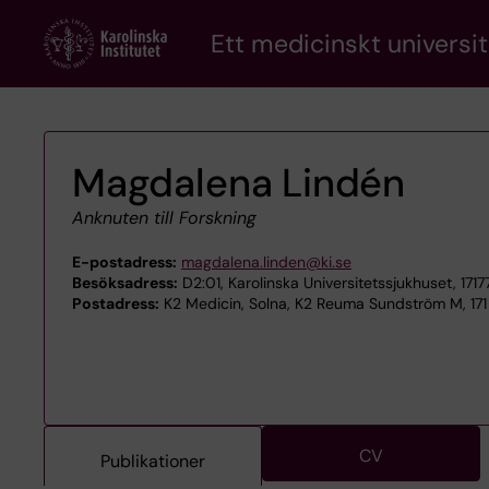
Skip
Ett medicinskt universit
to
main
content
Magdalena Lindén
Anknuten till Forskning
E-postadress:
magdalena.linden@ki.se
Besöksadress:
D2:01, Karolinska Universitetssjukhuset, 171
Postadress:
K2 Medicin, Solna, K2 Reuma Sundström M, 171
CV
Publikationer