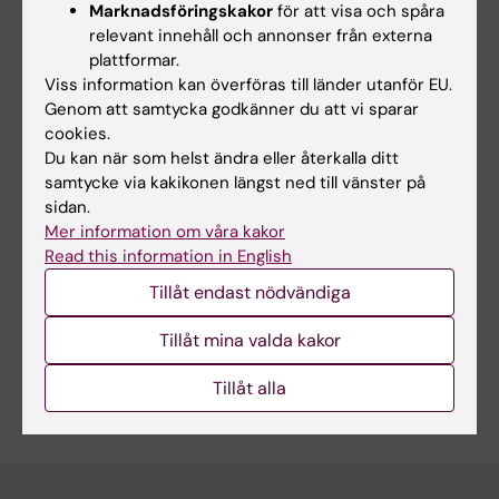
Marknadsföringskakor
för att visa och spåra
Garcia-Perez A; Tejos-Bravo M; Rojas PS; Parra
relevant innehåll och annonser från externa
JOURNAL ARTICLE:
INTERNATIONAL JOURNAL
CS; Fiedler JL
plattformar.
OF NEUROPSYCHOPHARMACOLOGY.
Viss information kan överföras till länder utanför EU.
2017;20(4):336-345
Genom att samtycka godkänner du att vi sparar
The ROCK Inhibitor Fasudil Prevents Chronic
cookies.
Restraint Stress-Induced Depressive-Like
Du kan när som helst ändra eller återkalla ditt
Behaviors and Dendritic Spine Loss in Rat
samtycke via kakikonen längst ned till vänster på
sidan.
Hippocampus
Mer information om våra kakor
Garcia-Rojo G; Fresno C; Vilches N; Diaz-Veliz
Read this information in English
Alla författare
G; Mora S; Aguayo F; Pacheco A; Parra-Fiedler
Tillåt endast nödvändiga
N; Parra CS; Rojas PS; Tejos M; Aliaga E; Fiedler
JL
Tillåt mina valda kakor
Är du Macarena Tejos Bravo?
Tillåt alla
Redigera din profil