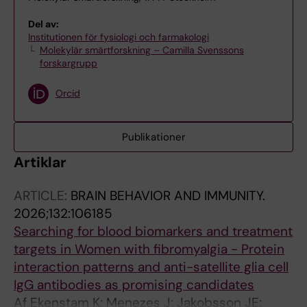
Del av:
Institutionen för fysiologi och farmakologi
Molekylär smärtforskning – Camilla Svenssons
forskargrupp
Orcid
Publikationer
Artiklar
ARTICLE:
BRAIN BEHAVIOR AND IMMUNITY.
2026;132:106185
Searching for blood biomarkers and treatment
targets in Women with fibromyalgia - Protein
interaction patterns and anti-satellite glia cell
IgG antibodies as promising candidates
Af Ekenstam K; Menezes J; Jakobsson JE;