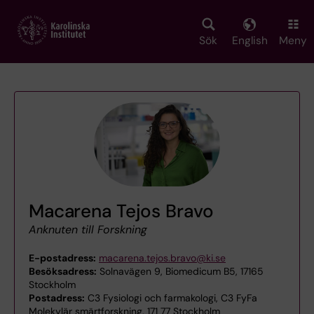
Skip
to
main
Sök
English
Meny
content
Macarena Tejos Bravo
Anknuten till Forskning
E-postadress:
macarena.tejos.bravo@ki.se
Besöksadress:
Solnavägen 9, Biomedicum B5, 17165
Stockholm
Postadress:
C3 Fysiologi och farmakologi, C3 FyFa
Molekylär smärtforskning, 171 77 Stockholm