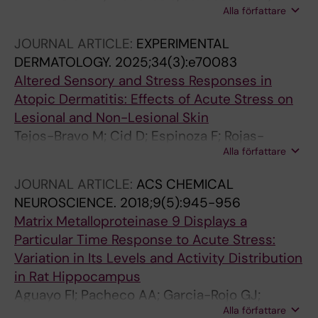
Alla författare
Silverstein H; Krock E; Tour J; Sandor K;
Kuliszkiewicz A; Hunt M; Kultima K; Tejos-
JOURNAL ARTICLE:
EXPERIMENTAL
Bravo M; Svensson CI; Kosek E
DERMATOLOGY.
2025;34(3):e70083
Altered Sensory and Stress Responses in
Atopic Dermatitis: Effects of Acute Stress on
Lesional and Non-Lesional Skin
Tejos-Bravo M; Cid D; Espinoza F; Rojas-
Alla författare
Thomas F; Torres G; Cossio M-L; Borzutzky A;
Calvo M
JOURNAL ARTICLE:
ACS CHEMICAL
NEUROSCIENCE.
2018;9(5):945-956
Matrix Metalloproteinase 9 Displays a
Particular Time Response to Acute Stress:
Variation in Its Levels and Activity Distribution
in Rat Hippocampus
Aguayo FI; Pacheco AA; Garcia-Rojo GJ;
Alla författare
Pizarro-Bauerle JA; Doberti AV; Tejos M;