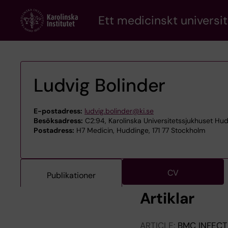
Skip
Ett medicinskt universit
to
main
content
Ludvig Bolinder
E-postadress:
ludvig.bolinder@ki.se
Besöksadress:
C2:94, Karolinska Universitetssjukhuset Hu
Postadress:
H7 Medicin, Huddinge, 171 77 Stockholm
CV
Publikationer
Artiklar
ARTICLE:
BMC INFECT