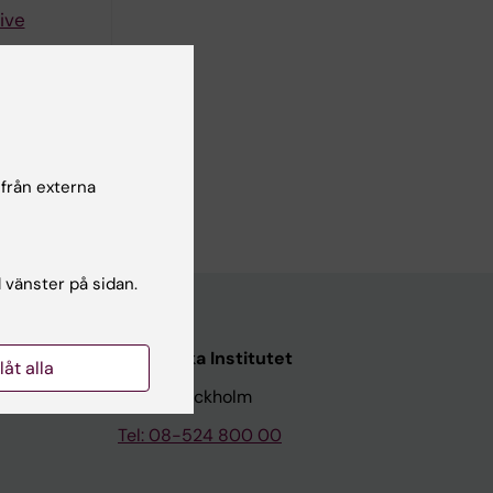
ive
K; Saeedi B
20-829
mase-
psis
 från externa
l vänster på sidan.
Karolinska Institutet
llåt alla
171 77 Stockholm
Tel: 08-524 800 00