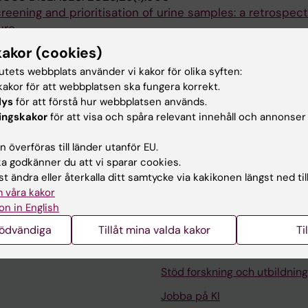
reening and prioritisation of urine samples: a retrospect
ure
olinder L; Amilon K; Haegg M; Bhattarai KH; Bjorkstrom N
kakor (cookies)
tutets webbplats använder vi kakor för olika syften:
NAL JOURNAL OF ANTIMICROBIAL AGENTS.
2019;53(6):8
akor för att webbplatsen ska fungera korrekt.
tream infection caused by extended-spectrum β-lacta
lys
för att förstå hur webbplatsen används.
erales in patients with suspected community-onset se
ingskakor
för att visa och spåra relevant innehåll och annonser
olinder L; Naucler P; Giske CG
 överföras till länder utanför EU.
 godkänner du att vi sparar cookies.
t ändra eller återkalla ditt samtycke via kakikonen längst ned til
 våra kakor
on in English
Kontakta och besök KI
nödvändiga
Tillåt mina valda kakor
Ti
Universitetsbiblioteket
Stöd forskning och utbildning
Jobba på KI