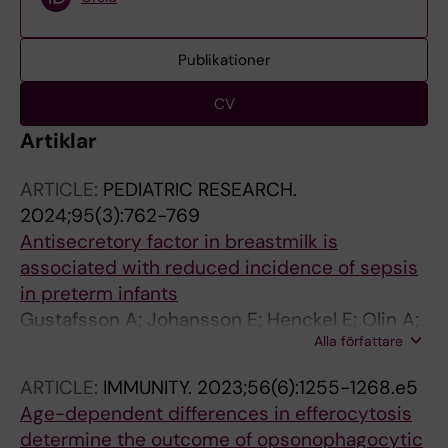
Publikationer
CV
Artiklar
ARTICLE:
PEDIATRIC RESEARCH.
2024;95(3):762-769
Antisecretory factor in breastmilk is
associated with reduced incidence of sepsis
in preterm infants
Gustafsson A; Johansson E; Henckel E; Olin A;
Alla författare
Rodriguez L; Brodin P; Lange S; Bohlin K
ARTICLE:
IMMUNITY.
2023;56(6):1255-1268.e5
Age-dependent differences in efferocytosis
determine the outcome of opsonophagocytic