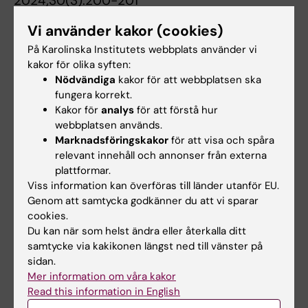
2024;30(3):200-201
Immune system perturbations in patients
Vi använder kakor (cookies)
with long COVID
På Karolinska Institutets webbplats använder vi
Rodriguez L; Brodin P
kakor för olika syften:
Nödvändiga
kakor för att webbplatsen ska
DOCTORAL THESIS:
2023
fungera korrekt.
Immune variation in infectious disease and
Kakor för
analys
för att förstå hur
during development early in life
webbplatsen används.
Rodriguez L
Marknadsföringskakor
för att visa och spåra
relevant innehåll och annonser från externa
CONFERENCE PUBLICATION:
JOURNAL OF
plattformar.
Viss information kan överföras till länder utanför EU.
IMMUNOLOGY.
2023;210(1)
Genom att samtycka godkänner du att vi sparar
Immune system perturbations in patients
cookies.
with severe long COVID
Du kan när som helst ändra eller återkalla ditt
Rodriguez L; Tan Z; Lakshmikanth T; Wang J;
samtycke via kakikonen längst ned till vänster på
Alla författare
Barcenilla H; Gonzalez L; Mugabo C; Johnsson
sidan.
A; Chen Y; Mikes J; Landegren N; Runold M;
Mer information om våra kakor
EDITORIAL:
JOURNAL OF CLINICAL
Read this information in English
Bruchfeld J; Brodin P
IMMUNOLOGY.
2020;40(7):958-959