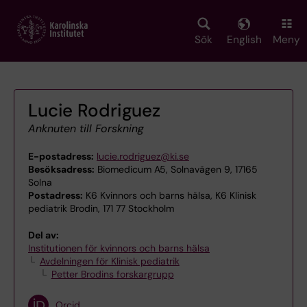
Skip
to
main
Sök
English
Meny
content
Lucie Rodriguez
Anknuten till Forskning
E-postadress:
lucie.rodriguez@ki.se
Besöksadress:
Biomedicum A5, Solnavägen 9, 17165
Solna
Postadress:
K6 Kvinnors och barns hälsa, K6 Klinisk
pediatrik Brodin, 171 77 Stockholm
Del av:
Institutionen för kvinnors och barns hälsa
Avdelningen för Klinisk pediatrik
Petter Brodins forskargrupp
Orcid