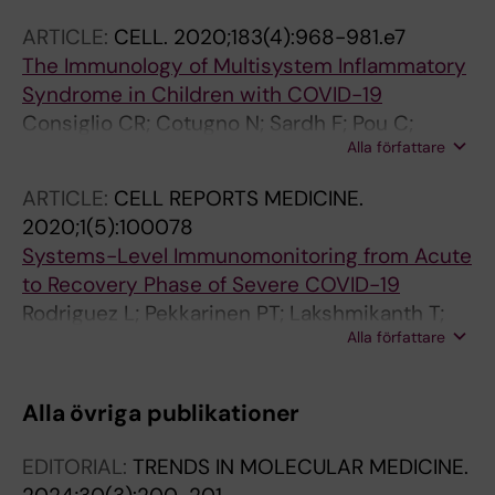
Mikes J; Tan Z; Chen Y; Ehrlich AM;
ARTICLE:
CELL.
2020;183(4):968-981.e7
Bernhardsson AK; Mugabo CH; Ambrosiani Y;
The Immunology of Multisystem Inflammatory
Gustafsson A; Chew S; Brown HK; Prambs J;
Syndrome in Children with COVID-19
Bohlin K; Mitchell RD; Underwood MA;
Consiglio CR; Cotugno N; Sardh F; Pou C;
Smilowitz JT; German JB; Frese SA; Brodin P
Alla författare
Amodio D; Rodriguez L; Tan Z; Zicari S;
Ruggiero A; Pascucci GR; Santilli V; Campbell
ARTICLE:
CELL REPORTS MEDICINE.
T; Bryceson Y; Eriksson D; Wang J; Marchesi A;
2020;1(5):100078
Lakshmikanth T; Campana A; Villani A; Rossi P;
Systems-Level Immunomonitoring from Acute
Landegren N; Palma P; Brodin P
to Recovery Phase of Severe COVID-19
Rodriguez L; Pekkarinen PT; Lakshmikanth T;
Alla författare
Tan Z; Consiglio CR; Pou C; Chen Y; Mugabo
CH; Nguyen NA; Nowlan K; Strandin T; Levanov
L; Mikes J; Wang J; Kantele A; Hepojoki J;
Alla övriga publikationer
Vapalahti O; Heinonen S; Kekalainen E; Brodin
P
EDITORIAL:
TRENDS IN MOLECULAR MEDICINE.