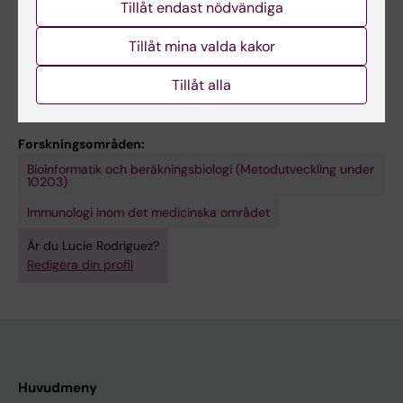
Tillåt endast nödvändiga
Unraveling the Immune Response in Severe
COVID-19
Tillåt mina valda kakor
Rodriguez L; Brodin P
Tillåt alla
Forskningsområden:
Bioinformatik och beräkningsbiologi (Metodutveckling under
10203)
Immunologi inom det medicinska området
Är du Lucie Rodriguez?
Redigera din profil
Huvudmeny