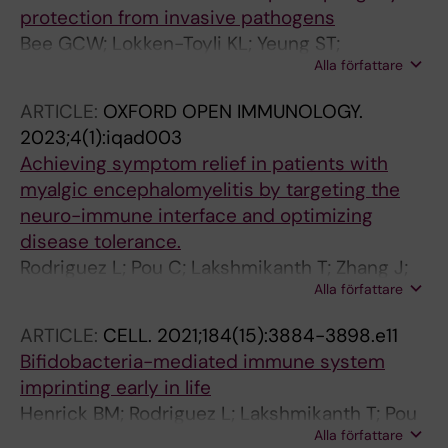
protection from invasive pathogens
Bee GCW; Lokken-Toyli KL; Yeung ST;
Alla författare
Rodriguez L; Zangari T; Anderson EE; Ghosh S;
Rothlin CV; Brodin P; Khanna KM; Weiser JN
ARTICLE:
OXFORD OPEN IMMUNOLOGY.
2023;4(1):iqad003
Achieving symptom relief in patients with
myalgic encephalomyelitis by targeting the
neuro-immune interface and optimizing
disease tolerance.
Rodriguez L; Pou C; Lakshmikanth T; Zhang J;
Alla författare
Mugabo CH; Wang J; Mikes J; Olin A; Chen Y;
Rorbach J; Juto J-E; Li TQ; Julin P; Brodin P
ARTICLE:
CELL.
2021;184(15):3884-3898.e11
Bifidobacteria-mediated immune system
imprinting early in life
Henrick BM; Rodriguez L; Lakshmikanth T; Pou
Alla författare
C; Henckel E; Arzoomand A; Olin A; Wang J;