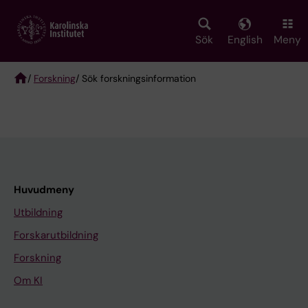
Skip
to
main
Sök
English
Meny
content
/
Forskning
/ Sök forskningsinformation
Breadcrumb
Huvudmeny
Utbildning
Forskarutbildning
Forskning
Om KI