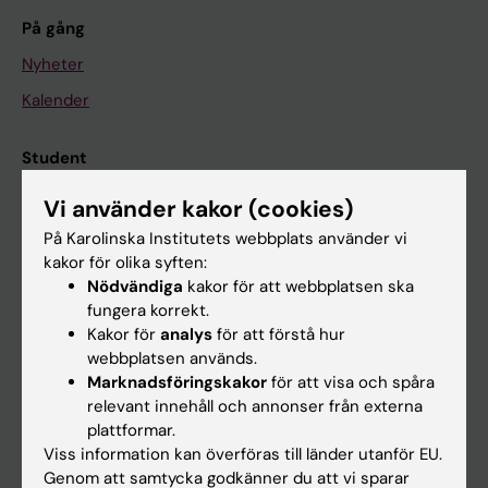
På gång
Nyheter
Kalender
Student
Ladok
Vi använder kakor (cookies)
Canvas
På Karolinska Institutets webbplats använder vi
kakor för olika syften:
Schema
Nödvändiga
kakor för att webbplatsen ska
Studentmejlen
fungera korrekt.
Kakor för
analys
för att förstå hur
Kurs- och programwebbar
webbplatsen används.
Student på KI
Marknadsföringskakor
för att visa och spåra
relevant innehåll och annonser från externa
plattformar.
Medarbetare
Viss information kan överföras till länder utanför EU.
Genom att samtycka godkänner du att vi sparar
Medarbetarportalen