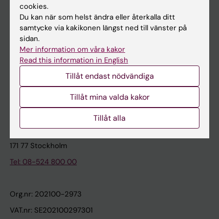
cookies.
Du kan när som helst ändra eller återkalla ditt
Kontakta och besök KI
samtycke via kakikonen längst ned till vänster på
sidan.
Universitetsbiblioteket
Mer information om våra kakor
Stöd forskning och utbildning
Read this information in English
Jobba på KI
Tillåt endast nödvändiga
Karolinska Institutet Innovation
Tillåt mina valda kakor
Kontakta presstjänsten
Tillåt alla
Karolinska Institutet
171 77 Stockholm
Tel: 08-524 800 00
Org.nr: 202100-2973
VAT.nr: SE202100297301