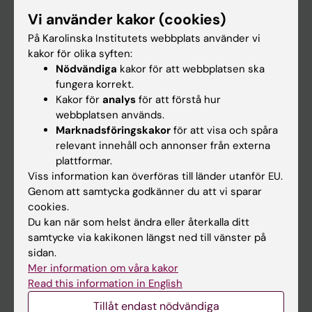
Forskarutbildning
Vi använder kakor (cookies)
Forskning
På Karolinska Institutets webbplats använder vi
kakor för olika syften:
Om KI
Nödvändiga
kakor för att webbplatsen ska
fungera korrekt.
Kakor för
analys
för att förstå hur
På gång
webbplatsen används.
Nyheter
Marknadsföringskakor
för att visa och spåra
relevant innehåll och annonser från externa
Kalender
plattformar.
Viss information kan överföras till länder utanför EU.
Student
Genom att samtycka godkänner du att vi sparar
cookies.
Ladok
Du kan när som helst ändra eller återkalla ditt
Canvas
samtycke via kakikonen längst ned till vänster på
sidan.
Schema
Mer information om våra kakor
Studentmejlen
Read this information in English
Kurs- och programwebbar
Tillåt endast nödvändiga