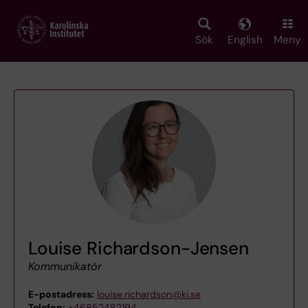
Skip
to
main
Sök
English
Meny
content
Louise Richardson-Jensen
Kommunikatör
E-postadress:
louise.richardson@ki.se
Telefon:
+46852482194