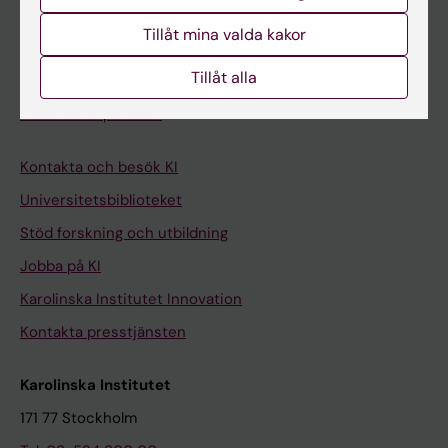
Student på KI
Tillåt mina valda kakor
Tillåt alla
Medarbetare
Medarbetarportalen
Kontakta och besök KI
Universitetsbiblioteket
Stöd forskning och utbildning
Jobba på KI
Karolinska Institutet Innovation
Kontakta presstjänsten
Karolinska Institutet
171 77 Stockholm