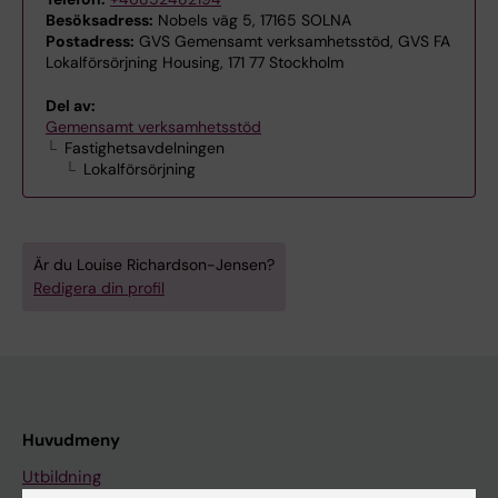
Besöksadress:
Nobels väg 5, 17165 SOLNA
Postadress:
GVS Gemensamt verksamhetsstöd, GVS FA
Lokalförsörjning Housing, 171 77 Stockholm
Del av:
Gemensamt verksamhetsstöd
Fastighetsavdelningen
Lokalförsörjning
Är du Louise Richardson-Jensen?
Redigera din profil
Huvudmeny
Utbildning