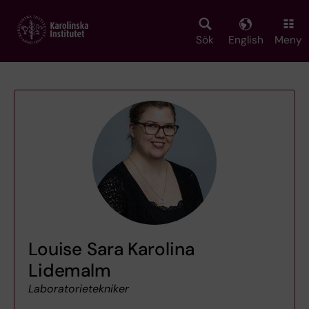
Skip
to
main
Sök
English
Meny
content
Louise Sara Karolina
Lidemalm
Laboratorietekniker