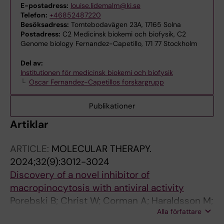
E-postadress:
louise.lidemalm@ki.se
Telefon:
+46852487220
Besöksadress:
Tomtebodavägen 23A, 17165 Solna
Postadress:
C2 Medicinsk biokemi och biofysik, C2
Genome biology Fernandez-Capetillo, 171 77 Stockholm
Del av:
Institutionen för medicinsk biokemi och biofysik
Oscar Fernandez-Capetillos forskargrupp
Publikationer
Artiklar
ARTICLE:
MOLECULAR THERAPY.
2024;32(9):3012-3024
Discovery of a novel inhibitor of
macropinocytosis with antiviral activity
Porebski B; Christ W; Corman A; Haraldsson M;
Alla författare
Barz M; Lidemalm L; Haggblad M; Ilmain J;