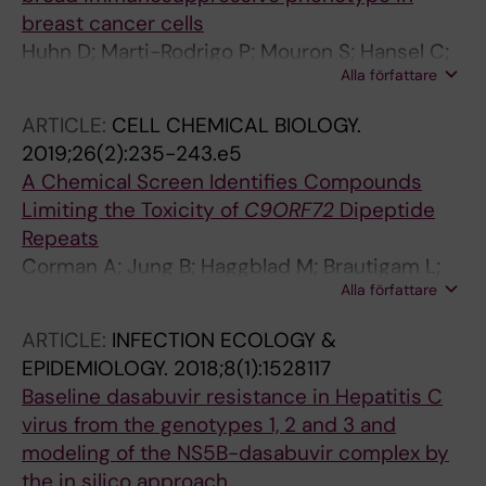
breast cancer cells
Huhn D; Marti-Rodrigo P; Mouron S; Hansel C;
Alla författare
Tschapalda K; Porebski B; Haggblad M;
Lidemalm L; Quintela-Fandino M; Carreras-
ARTICLE:
CELL CHEMICAL BIOLOGY.
Puigvert J; Fernandez-Capetillo O
2019;26(2):235-243.e5
A Chemical Screen Identifies Compounds
Limiting the Toxicity of
C9ORF72
Dipeptide
Repeats
Corman A; Jung B; Haggblad M; Brautigam L;
Alla författare
Lafarga V; Lidemalm L; Huhn D; Carreras-
Puigvert J; Fernandez-Capetillo O
ARTICLE:
INFECTION ECOLOGY &
EPIDEMIOLOGY.
2018;8(1):1528117
Baseline dasabuvir resistance in Hepatitis C
virus from the genotypes 1, 2 and 3 and
modeling of the NS5B-dasabuvir complex by
the in silico approach.