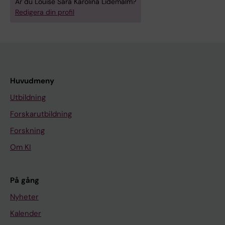
Är du Louise Sara Karolina Lidemalm?
Redigera din profil
Huvudmeny
Utbildning
Forskarutbildning
Forskning
Om KI
På gång
Nyheter
Kalender