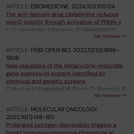
Wright SC; Murga M; Schlegel J; Jarvius M;
ARTICLE:
EBIOMEDICINE.
2024;103:105124
Lapins M; Sezgin E; Bhabha G; Lauschke VM;
The anti-leprosy drug clofazimine reduces
Carreras-Puigvert J; Lafarga M; Klingstrom J;
polyQ toxicity through activation of PPARγ γ
Huhn D; Fernandez-Capetillo O
Li X; Hernandez I; Koyuncu S; Haeggblad M;
Alla författare
Lidemalm L; Abbas AA; Bendeguz S; Goebloes
A; Brautigam L; Lucas JJ; Carreras-Puigvert J;
ARTICLE:
FEBS OPEN BIO.
2022;12(10):1896-
Huehn D; Pircs K; Vilchez D; Fernandez-
1908
Capetillo O
New regulators of the tetracycline-inducible
gene expression system identified by
chemical and genetic screens
Colicchia V; Haggblad M; Sirozh O; Porebski B;
Alla författare
Balan M; Li X; Lidemalm L; Carreras-Puigvert J;
Huhn D; Fernandez-Capetillo O
ARTICLE:
MOLECULAR ONCOLOGY.
2022;16(1):148-165
Prolonged estrogen deprivation triggers a
broad immunosuppressive phenotype in