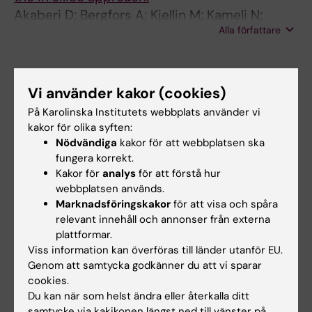
Akaberi D; Bergfors A; Kjellin M; Kameli N;
Alla författare
Lidemalm L; Kolli B; Shafer RW; Palanisamy N;
Lennerstrand J
Alla övriga publikationer
Vi använder kakor (cookies)
PREPRINT:
BIORXIV.
2023
På Karolinska Institutets webbplats använder vi
kakor för olika syften:
Discovery of a novel inhibitor of
Nödvändiga
kakor för att webbplatsen ska
macropinocytosis with antiviral activity
fungera korrekt.
Porebski B; Christ W; Corman A; Haraldsson M;
Kakor för
analys
för att förstå hur
Alla författare
Barz M; Lidemalm L; Häggblad M; Ilmain J;
webbplatsen används.
Wright S; Murga M; Shlegel J; Sezgin E; Bhabha
Marknadsföringskakor
för att visa och spåra
PREPRINT:
BIORXIV.
2023
G; Lauschke V; Lafarga M; Klingström J; Huhn
relevant innehåll och annonser från externa
The anti-leprosy drug clofazimine reduces
plattformar.
D; Fernandez-Capetillo O
polyQ toxicity through activation of PPARγ
Viss information kan överföras till länder utanför EU.
Genom att samtycka godkänner du att vi sparar
Li X; Hernandez I; Häggblad M; Lidemalm L;
cookies.
Alla författare
Brautigam L; Lucas JJ; Carreras-Puigvert J;
Du kan när som helst ändra eller återkalla ditt
Hühn D; Fernandez-Capetillo O
samtycke via kakikonen längst ned till vänster på