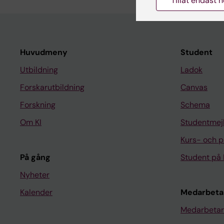
Tillåt endast 
Huvudmeny
Student
Utbildning
Ladok
Forskarutbildning
Canvas
Forskning
Schema
Om KI
Studentmej
Kurs- och 
På gång
Student på 
Nyheter
Kalender
Medarbeta
Medarbetar