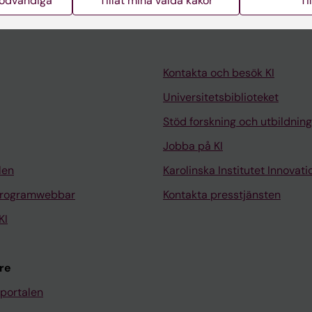
nödvändiga
Tillåt mina valda kakor
Ti
Kontakta och besök KI
Universitetsbiblioteket
Stöd forskning och utbildning
Jobba på KI
len
Karolinska Institutet Innovati
programwebbar
Kontakta presstjänsten
KI
re
portalen