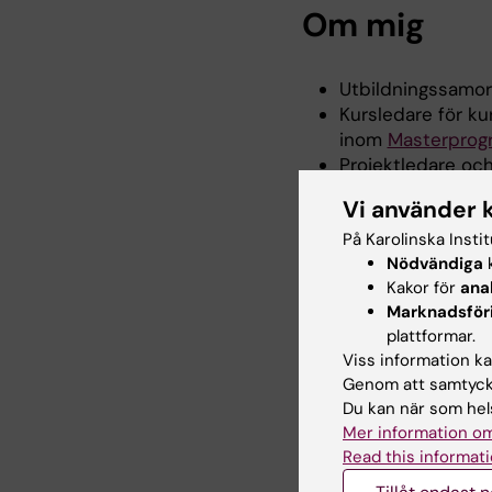
Om mig
Utbildningssamord
Kursledare för k
inom
Masterprogr
Projektledare oc
Projektmedledare 
Vi använder 
Higher Education 
På Karolinska Insti
Tidigare
Nödvändiga
k
- Projektledare för E
Kakor för
ana
& Interactive SImula
Marknadsför
- Projektledare för u
plattformar.
(2017-2021)
Viss information kan
- Kursledare för kurs
Genom att samtycka
- Kurslabb ansvarig f
Du kan när som hels
Biomedicin (2011-201
Mer information om
Read this informati