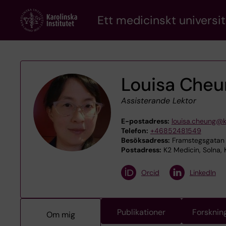
Skip
Ett medicinskt universit
to
main
content
Louisa Cheu
Assisterande Lektor
E-postadress:
louisa.cheung@k
Telefon:
+46852481549
Besöksadress:
Framstegsgatan 2
Postadress:
K2 Medicin, Solna, 
Orcid
LinkedIn
Publikationer
Forsknin
Om mig