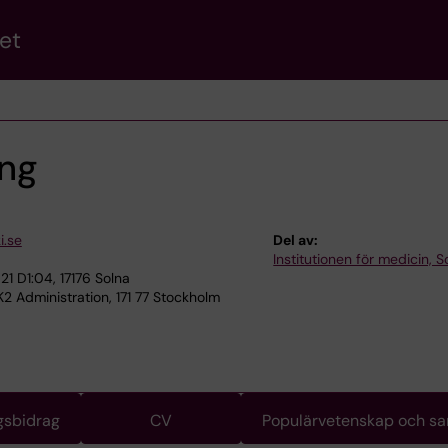
et
ng
i.se
Del av:
Institutionen för medicin, S
1 D1:04, 17176 Solna
K2 Administration, 171 77 Stockholm
gsbidrag
CV
Populärvetenskap och s