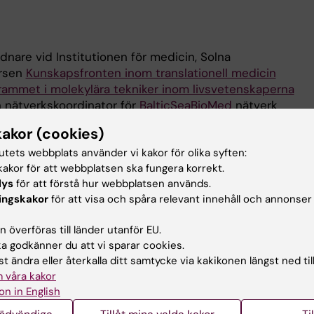
nare vid Institutionen för medicin, Solna
ursen
Kunskapsfronten inom translationell medicin
ammet i molekylära tekniker inom livsvetenskaperna
h nätverkskoordinator för
BalticSeaBioMed
nätverk
för pedagogisk utvecklingsprojekt - Integrating Generat
kakor (cookies)
to Enhance Critical Thinking, Learning, and AI Preparedn
tutets webbplats använder vi kakor för olika syften:
akor för att webbplatsen ska fungera korrekt.
rasmus+ projekt
ENVISION_2027
(European Network for Vi
lys
för att förstå hur webbplatsen används.
ted ONline learning) (2021-06-01 - 2023-06-31)
ingskakor
för att visa och spåra relevant innehåll och annonser
tvecklingsprojekt (praktiska träning) inom Biomedicinp
 överföras till länder utanför EU.
en "Kunskapsfronten i livsvetenskaperna 1" (2015-2017)
 godkänner du att vi sparar cookies.
ör kursen "Molekylär medicin" inom Kadidatprogrammet i
t ändra eller återkalla ditt samtycke via kakikonen längst ned til
4)
 våra kakor
on in English