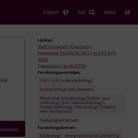
English
Sök
Meny
Länkar:
Staff Exchange (Erasmus+)
Presenting ENVISION_2027 at KTH SoTL
2023
Presentation at NU2020
Forskningsområden:
olna
Cell- och molekylärbiologi
Endokrinologi och diabetes
Medicinsk bioteknologi (Inriktn. mot
cellbiologi (inkl. stamcellsbiologi),
molekylärbiologi, mikrobiologi, biokemi
eller biofarmaci)
Pedagogiskt arbete
Forskningsämnen:
amverkan
Cellbiologi
Translationell
Utbildningsteknik
Interprofessionel utbildning