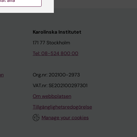
llåt alla
Karolinska Institutet
171 77 Stockholm
Tel: 08-524 800 00
on
Org.nr: 202100-2973
VAT.nr: SE202100297301
Om webbplatsen
Tillgänglighetsredogörelse
Manage your cookies