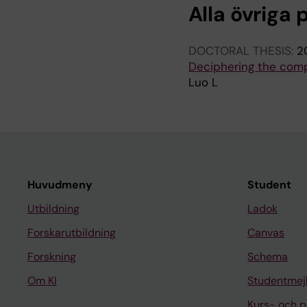
Alla övriga 
DOCTORAL THESIS:
2
Deciphering the compl
Luo L
Huvudmeny
Student
Utbildning
Ladok
Forskarutbildning
Canvas
Forskning
Schema
Om KI
Studentmej
Kurs- och 