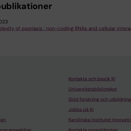
publikationer
023
exity of psoriasis : non-coding RNAs and cellular intera
Kontakta och besök KI
Universitetsbiblioteket
Stöd forskning och utbildning
Jobba på KI
len
Karolinska Institutet Innovati
programwebbar
Kontakta presstjänsten