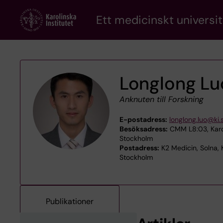
Skip
Ett medicinskt universit
to
main
content
Longlong Lu
Anknuten till Forskning
E-postadress:
longlong.luo@ki.
Besöksadress:
CMM L8:03, Karol
Stockholm
Postadress:
K2 Medicin, Solna, 
Stockholm
Publikationer