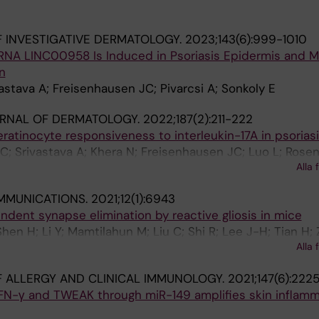
 INVESTIGATIVE DERMATOLOGY.
2023;143(6):999-1010
NA LINC00958 Is Induced in Psoriasis Epidermis and 
n
vastava A; Freisenhausen JC; Pivarcsi A; Sonkoly E
URNAL OF DERMATOLOGY.
2022;187(2):211-222
ratinocyte responsiveness to interleukin-17A in psorias
 C; Srivastava A; Khera N; Freisenhausen JC; Luo L; Rosen
Alla 
A; Sonkoly E
MMUNICATIONS.
2021;12(1):6943
dent synapse elimination by reactive gliosis in mice
Shen H; Li Y; Mamtilahun M; Liu C; Shi R; Lee J-H; Tian H; 
Alla 
ang Y; Yang G-Y
 ALLERGY AND CLINICAL IMMUNOLOGY.
2021;147(6):222
FN-γ and TWEAK through miR-149 amplifies skin inflamm