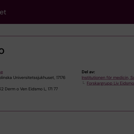
et
o
se
Del av:
inska Universitetssjukhuset, 17176
Institutionen för medicin, S
Forskargrupp Liv Eidsm
K2 Derm o Ven Eidsmo L, 171 77