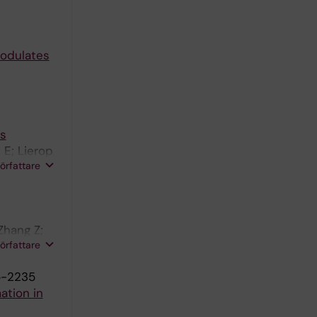
Modulates
is
 E; Lierop
författare
Zhang Z;
författare
5-2235
ation in