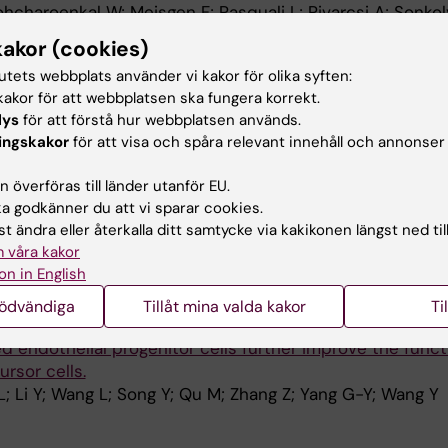
ohcharoenkal W; Meisgen F; Pasquali L; Pivarcsi A; Sonkol
kakor (cookies)
NAL STROKE RESEARCH.
2019;10(6):695-704
tutets webbplats använder vi kakor för olika syften:
 Thrombolysis in Embolic Stroke Rats by Synchrotron Ra
akor för att webbplatsen ska fungera korrekt.
lys
för att förstå hur webbplatsen används.
Lin X; Jiang L; Cheng Z; Luo L; Xu Z; Geng J; Wang Y; Zha
ingskakor
för att visa och spåra relevant innehåll och annonser
Alla 
 överföras till länder utanför EU.
CIENCE & THERAPEUTICS.
2019;25(9):1030-1041
 godkänner du att vi sparar cookies.
mouse brain from ischemic injury via up-regulating hea
t ändra eller återkalla ditt samtycke via kakikonen längst ned til
 våra kakor
 H-M; Wang L-P; Yuan F; Ma Y-Y; Li W-L; He T-T; Wang Y-Y
on in English
Alla 
 Yang G-Y; Tang Y-H; Wang Y-T
nödvändiga
Tillåt mina valda kakor
Ti
AL CELL RESEARCH.
2018;367(2):222-231
d endothelial progenitor cells further improve the funct
rsor cells.
L; Li Y; Wang L; Song Y; Qu M; Zhang Z; Yang G-Y; Wang Y