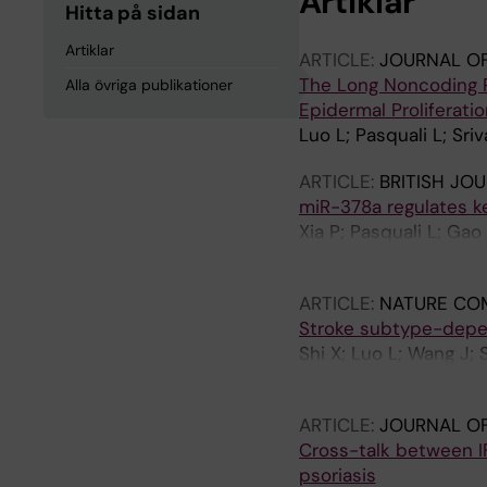
Artiklar
Hitta på sidan
Artiklar
ARTICLE:
JOURNAL OF
The Long Noncoding R
Alla övriga publikationer
Epidermal Proliferatio
Luo L; Pasquali L; Sri
ARTICLE:
BRITISH JO
miR-378a regulates ke
Xia P; Pasquali L; Gao
A; Homey B; Pivarcsi 
ARTICLE:
NATURE CO
Stroke subtype-depen
Shi X; Luo L; Wang J; 
Wang Y; Chung W-S; T
ARTICLE:
JOURNAL OF
Cross-talk between I
psoriasis