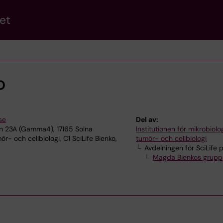
et
o
se
Del av:
 23A (Gamma4), 17165 Solna
Institutionen för mikrobiolog
ör- och cellbiologi, C1 SciLife Bienko,
tumör- och cellbiologi
Avdelningen för SciLife
Magda Bienkos grupp