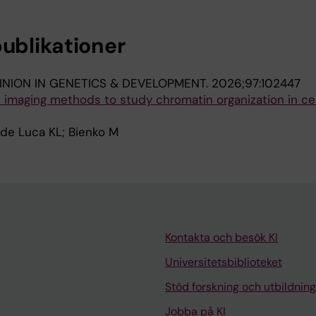
publikationer
INION IN GENETICS & DEVELOPMENT.
2026;97:102447
 imaging methods to study chromatin organization in ce
de Luca KL; Bienko M
Kontakta och besök KI
Universitetsbiblioteket
Stöd forskning och utbildning
Jobba på KI