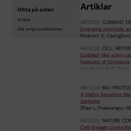
Artiklar
Hitta på sidan
Artiklar
ARTICLE:
CURRENT OP
Emerging methods and
Alla övriga publikationer
Pedrotti S; Castiglion
ARTICLE:
CELL REPOR
Epiblast-like stem ce
features of formativ
Luo Q; Pui H-P; Chen J
Wu J; Deng Q
ARTICLE:
BIO-PROTO
A Highly Sensitive Me
Samples
Zhao L; Polavarapu VK
ARTICLE:
NATURE CO
Cell-lineage controll