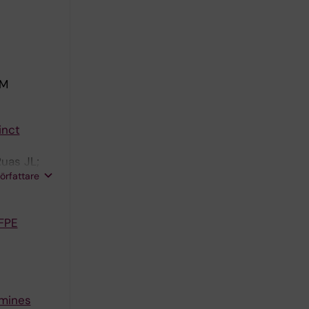
 M
inct
Ruas JL;
författare
FFPE
rmines