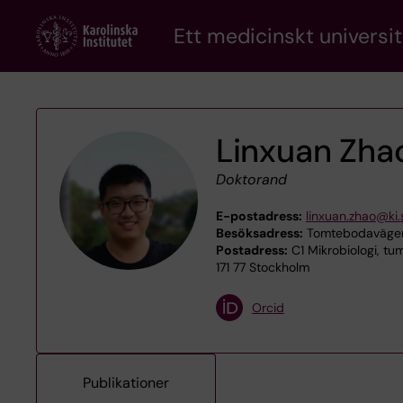
Skip
Ett medicinskt universit
to
main
content
Linxuan Zha
Doktorand
E-postadress:
linxuan.zhao@ki.
Besöksadress:
Tomtebodavägen
Postadress:
C1 Mikrobiologi, tum
171 77 Stockholm
Orcid
Publikationer