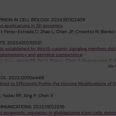
INION IN CELL BIOLOGY.
2024;90:102409
 applications in 3D genomics
i I; Perez-Estrada C; Zhao L; Chen JP; Crosetto N; Bienko
TS.
2023;42(1):112021
lls established by Wnt/β-catenin signaling manifest dist
e pluripotency and germline competence
; Yu L; Jannig PR; Pei Y; Zhao L; Chen X; Petropoulos S; 
Alla 
COL.
2022;12(10):e4418
thod to Efficiently Profile the Histone Modifications of 
; Yadav RP; Xing P; Chen X
MMUNICATIONS.
2022;13(1):2236
ed epigenetic regulation in glioblastoma stem cells dete