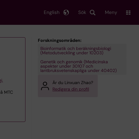
English
Sök
Meny
Forskningsområden:
Bioinformatik och beräkningsbiologi
(Metodutveckling under 10203)
Genetik och genomik (Medicinska
aspekter under 30107 och
lantbruksvetenskapliga under 40402)
i,
Är du Linxuan Zhao?
Redigera din profil
 på MTC