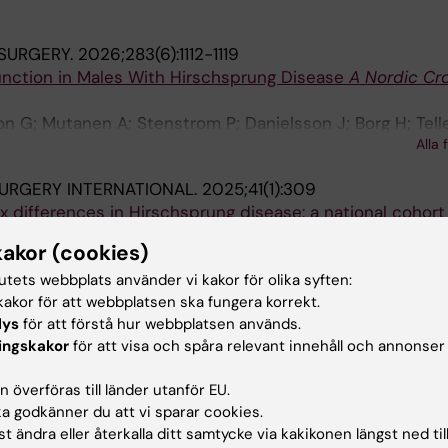
SURGERY.
2026;283(6):1112-1119
Function in Males With Hirschsprung Disease
A Nordic Cr
n G; Mutanen A; Stenstrom P; Danielsson J; Borg H; Telle
Alla 
 Qvist N; Bjornland K; Wester T; Lof Granstrom A
SURGERY INTERNATIONAL.
2025;41(1):309
ex differences in Hirschsprung disease: a national cohort
and early postoperative outcome
kakor (cookies)
 C; Hagelsteen K; Gunnarsdottir A; Oddsberg J; Svensso
Alla 
 Gustafson E; Lof Granstrom A; Stenstrom P; Wester T
tutets webbplats använder vi kakor för olika syften:
akor för att webbplatsen ska fungera korrekt.
SURGERY INTERNATIONAL.
2024;40(1):265
lys
för att förstå hur webbplatsen används.
on of Hirschsprung's disease in Sweden: a comparison of
ingskakor
för att visa och spåra relevant innehåll och annonser
me
 överföras till länder utanför EU.
 C; Rossi D; Hagelsteen K; Gunnarsdottir A; Oddsberg J
 godkänner du att vi sparar cookies.
Alla 
gam M; Gustafson E; Granstroem AL; Stenstrom P; Wester
t ändra eller återkalla ditt samtycke via kakikonen längst ned til