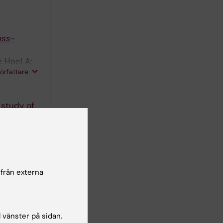
oss-
 Hoel A;
författare
 study of
n P-J;
författare
 från externa
; Svensson
författare
 T
l vänster på sidan.