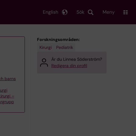
English
Sök
Meny
Forskningsområden:
Kirurgi
Pediatrik
Är du Linnea Söderström?
Redigera din profil
och barns
urgi
irurgi –
argrupp