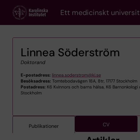
Skip
Ett medicinskt universit
to
main
content
Linnea Söderström
Doktorand
E-postadress:
linnea.soderstrom@ki.se
Besöksadress:
Tomtebodavägen 18A, 8tr, 17177 Stockholm
Postadress:
K6 Kvinnors och barns hälsa, K6 Barnonkologi o
Stockholm
CV
Publikationer