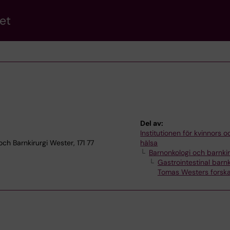
et
Del av:
Institutionen för kvinnors 
ch Barnkirurgi Wester, 171 77
hälsa
Barnonkologi och barnkir
Gastrointestinal barnk
Tomas Westers forsk