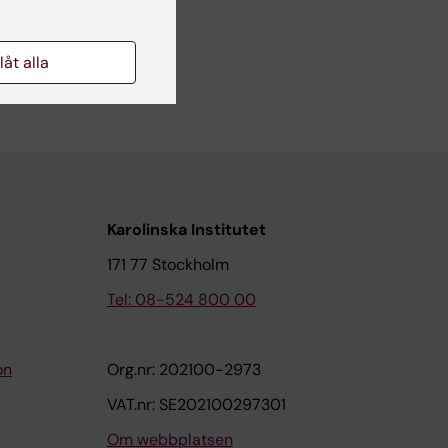
llåt alla
rourom AL
Karolinska Institutet
171 77 Stockholm
Tel: 08-524 800 00
on
Org.nr: 202100-2973
VAT.nr: SE202100297301
Om webbplatsen