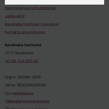
Universitetsbiblioteket
Stöd forskning och utbildning
Jobba på KI
Karolinska Institutet Innovation
Kontakta presstjänsten
Karolinska Institutet
171 77 Stockholm
Tel: 08-524 800 00
Org.nr: 202100-2973
VAT.nr: SE202100297301
Om webbplatsen
Tillgänglighetsredogörelse