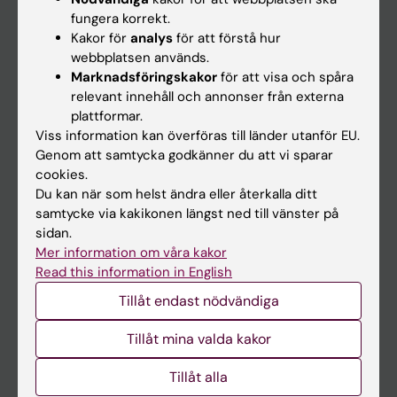
Kalender
fungera korrekt.
Kakor för
analys
för att förstå hur
webbplatsen används.
Student
Marknadsföringskakor
för att visa och spåra
Ladok
relevant innehåll och annonser från externa
plattformar.
Canvas
Viss information kan överföras till länder utanför EU.
Schema
Genom att samtycka godkänner du att vi sparar
cookies.
Studentmejlen
Du kan när som helst ändra eller återkalla ditt
Kurs- och programwebbar
samtycke via kakikonen längst ned till vänster på
sidan.
Student på KI
Mer information om våra kakor
Read this information in English
Medarbetare
Tillåt endast nödvändiga
Medarbetarportalen
Tillåt mina valda kakor
Kontakta och besök KI
Tillåt alla