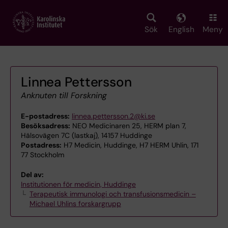
Skip
to
main
Sök
English
Meny
content
Linnea Pettersson
Anknuten till Forskning
E-postadress:
linnea.pettersson.2@ki.se
Besöksadress:
NEO Medicinaren 25, HERM plan 7,
Hälsovägen 7C (lastkaj), 14157 Huddinge
Postadress:
H7 Medicin, Huddinge, H7 HERM Uhlin, 171
77 Stockholm
Del av:
Institutionen för medicin, Huddinge
Terapeutisk immunologi och transfusionsmedicin –
Michael Uhlins forskargrupp