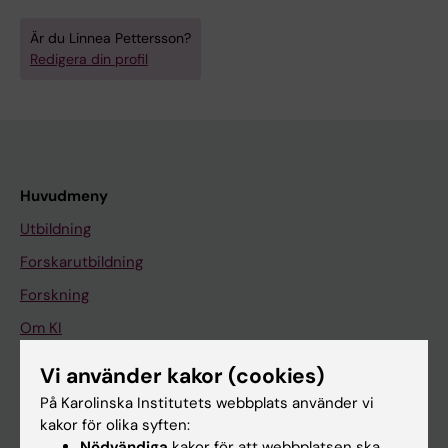
Är du Linnea Pettersson?
Redigera din profil
Huvudmeny
Utbildning
Forskarutbildning
Forskning
Om KI
Vi använder kakor (cookies)
På gång
På Karolinska Institutets webbplats använder vi
kakor för olika syften:
Nyheter
Nödvändiga
kakor för att webbplatsen ska