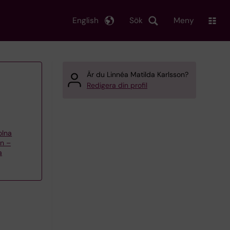
English
Sök
Meny
Är du Linnéa Matilda Karlsson?
Redigera din profil
olna
en –
a