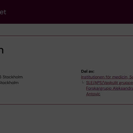
et
n
Del av:
76 Stockholm
Institutionen för medicin, S
 Stockholm
SLE/APS/Vaskulit grupp
Forskargrupp Aleksandr
Antovic