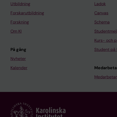
Utbildning
Ladok
Forskarutbildning
Canvas
Forskning
Schema
Om KI
Studentmej
Kurs- och 
På gång
Student på 
Nyheter
Kalender
Medarbeta
Medarbetar