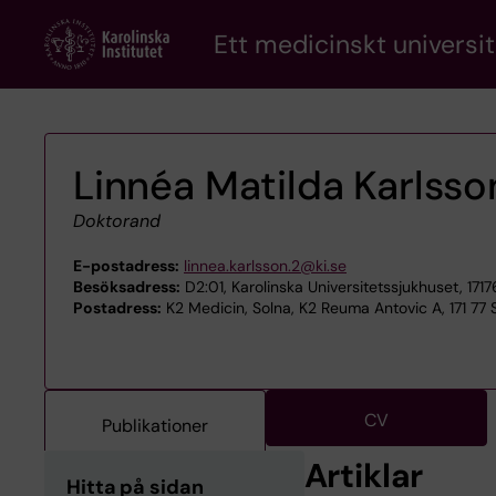
Skip
Ett medicinskt universit
to
main
content
Linnéa Matilda Karlsso
Doktorand
E-postadress:
linnea.karlsson.2@ki.se
Besöksadress:
D2:01, Karolinska Universitetssjukhuset, 171
Postadress:
K2 Medicin, Solna, K2 Reuma Antovic A, 171 77
CV
Publikationer
Artiklar
Hitta på sidan