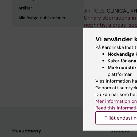
Artiklar
ARTICLE:
CLINICAL R
Urinary aberrations i
Alla övriga publikationer
nephritis: a cross-se
Karlsson L; Zickert A
Vi använder 
På Karolinska Insti
Alla övriga 
Nödvändiga
k
Kakor för
ana
Marknadsför
CONFERENCE PUBLIC
plattformar.
KIDNEY BIOPSY IN FI
Viss information kan
Karlsson L; Zickert A
Genom att samtycka
Du kan när som hels
Mer information om
Read this informati
Tillåt endast 
Huvudmeny
Student