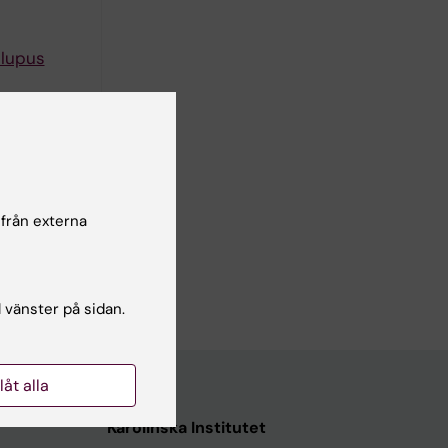
 lupus
n I
 från externa
1403-1404
l vänster på sidan.
llåt alla
Karolinska Institutet