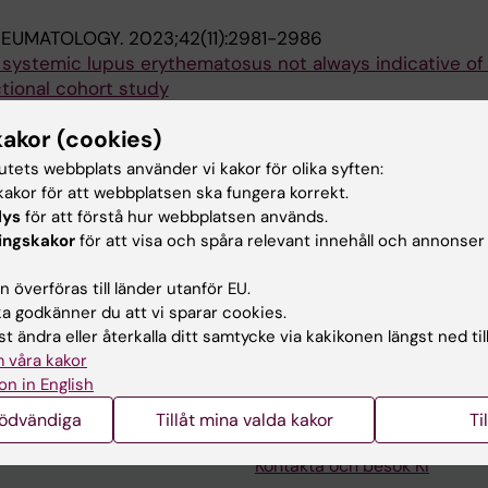
HEUMATOLOGY.
2023;42(11):2981-2986
n systemic lupus erythematosus not always indicative of
ctional cohort study
; Svenungsson E; Schmidt-Mende J; Faustini F; Gunnarsso
kakor (cookies)
tutets webbplats använder vi kakor för olika syften:
publikationer
akor för att webbplatsen ska fungera korrekt.
lys
för att förstå hur webbplatsen används.
ingskakor
för att visa och spåra relevant innehåll och annonser
ATION:
ANNALS OF THE RHEUMATIC DISEASES.
2022;81:
RST RENAL FLARE OF SLE - WHAT DOES IT TELL US?
 överföras till länder utanför EU.
; Svenungsson E; Gunnarsson I
 godkänner du att vi sparar cookies.
t ändra eller återkalla ditt samtycke via kakikonen längst ned til
 våra kakor
on in English
nödvändiga
Tillåt mina valda kakor
Ti
Kontakta och besök KI