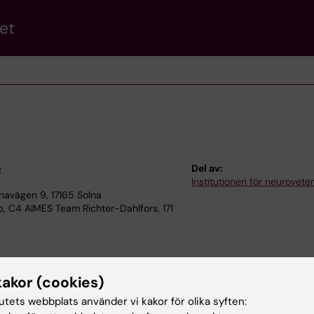
et
e
Del av:
Institutionen för neurovet
avägen 9, 17165 Solna
 C4 AIMES Team Richter-Dahlfors, 171
kakor (cookies)
tutets webbplats använder vi kakor för olika syften: