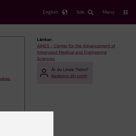
English
Sök
Meny
Länkar:
AIMES - Center for the Advancement of
Integrated Medical and Engineering
Sciences
Är du Linda Thörn?
Redigera din profil
enskap