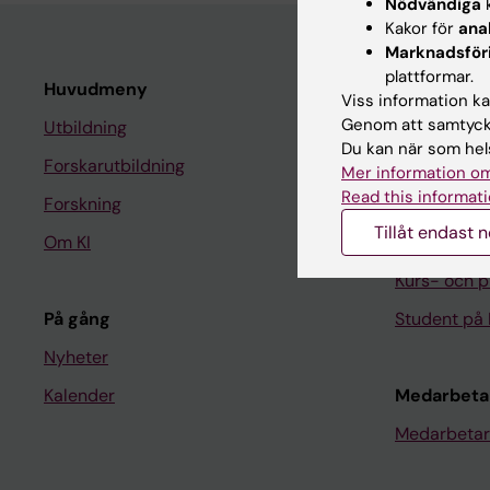
Nödvändiga
k
Kakor för
ana
Marknadsför
plattformar.
Huvudmeny
Student
Viss information kan
Genom att samtycka
Utbildning
Ladok
Du kan när som hels
Forskarutbildning
Canvas
Mer information om
Read this informati
Forskning
Schema
Tillåt endast 
Om KI
Studentmej
Kurs- och 
På gång
Student på 
Nyheter
Kalender
Medarbeta
Medarbetar