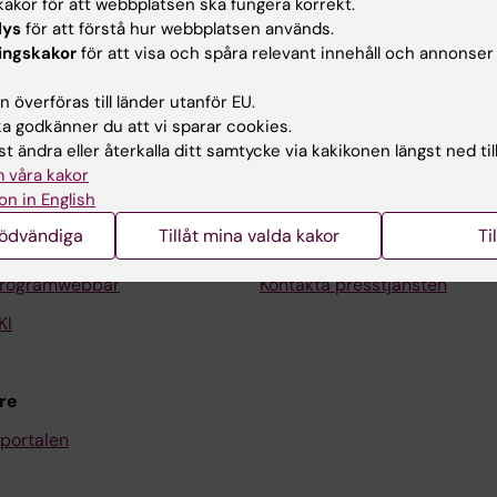
akor för att webbplatsen ska fungera korrekt.
lys
för att förstå hur webbplatsen används.
ingskakor
för att visa och spåra relevant innehåll och annonser
Kontakta och besök KI
 överföras till länder utanför EU.
 godkänner du att vi sparar cookies.
Universitetsbiblioteket
t ändra eller återkalla ditt samtycke via kakikonen längst ned til
Stöd forskning och utbildning
 våra kakor
on in English
Jobba på KI
nödvändiga
Tillåt mina valda kakor
Ti
len
Karolinska Institutet Innovati
programwebbar
Kontakta presstjänsten
KI
re
portalen