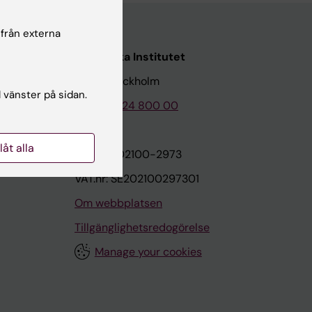
 från externa
Karolinska Institutet
171 77 Stockholm
l vänster på sidan.
Tel: 08-524 800 00
llåt alla
on
Org.nr: 202100-2973
VAT.nr: SE202100297301
Om webbplatsen
Tillgänglighetsredogörelse
Manage your cookies