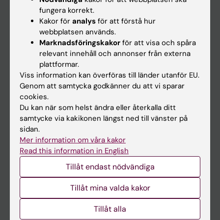
Kalender
fungera korrekt.
Kakor för
analys
för att förstå hur
webbplatsen används.
Student
Marknadsföringskakor
för att visa och spåra
Ladok
relevant innehåll och annonser från externa
plattformar.
Canvas
Viss information kan överföras till länder utanför EU.
Schema
Genom att samtycka godkänner du att vi sparar
cookies.
Studentmejlen
Du kan när som helst ändra eller återkalla ditt
Kurs- och programwebbar
samtycke via kakikonen längst ned till vänster på
sidan.
Student på KI
Mer information om våra kakor
Read this information in English
Medarbetare
Tillåt endast nödvändiga
Medarbetarportalen
Tillåt mina valda kakor
Kontakta och besök KI
Tillåt alla