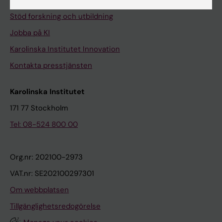
Universitetsbiblioteket
Stöd forskning och utbildning
Jobba på KI
Karolinska Institutet Innovation
Kontakta presstjänsten
Karolinska Institutet
171 77 Stockholm
Tel: 08-524 800 00
Org.nr: 202100-2973
VAT.nr: SE202100297301
Om webbplatsen
Tillgänglighetsredogörelse