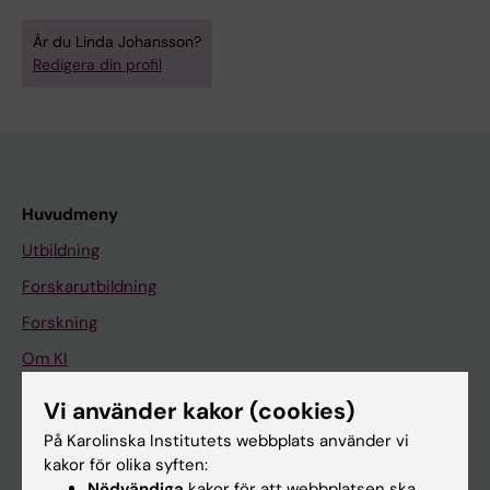
Är du Linda Johansson?
Redigera din profil
Huvudmeny
Utbildning
Forskarutbildning
Forskning
Om KI
Vi använder kakor (cookies)
På gång
På Karolinska Institutets webbplats använder vi
kakor för olika syften:
Nyheter
Nödvändiga
kakor för att webbplatsen ska