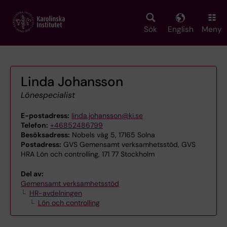
Skip
to
main
Sök
English
Meny
content
Linda Johansson
Lönespecialist
E-postadress:
linda.johansson@ki.se
Telefon:
+46852486799
Besöksadress:
Nobels väg 5, 17165 Solna
Postadress:
GVS Gemensamt verksamhetsstöd, GVS
HRA Lön och controlling, 171 77 Stockholm
Del av:
Gemensamt verksamhetsstöd
HR-avdelningen
Lön och controlling