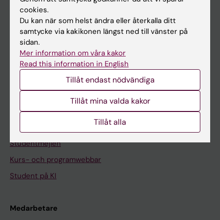
cookies.
På gång
Du kan när som helst ändra eller återkalla ditt
samtycke via kakikonen längst ned till vänster på
Nyheter
sidan.
Kalender
Mer information om våra kakor
Read this information in English
Student
Tillåt endast nödvändiga
Ladok
Tillåt mina valda kakor
Canvas
Tillåt alla
Schema
Studentmejlen
Kurs- och programwebbar
Student på KI
Medarbetare