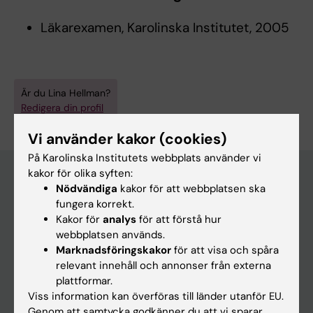
Läkarexamen, Karolinska Institutet, 2005
Är du Lina Hellman?
Redigera din profil
Vi använder kakor (cookies)
På Karolinska Institutets webbplats använder vi
kakor för olika syften:
Nödvändiga
kakor för att webbplatsen ska
Huvudmeny
fungera korrekt.
Kakor för
analys
för att förstå hur
Utbildning
webbplatsen används.
Forskarutbildning
Marknadsföringskakor
för att visa och spåra
relevant innehåll och annonser från externa
Forskning
plattformar.
Om KI
Viss information kan överföras till länder utanför EU.
Genom att samtycka godkänner du att vi sparar