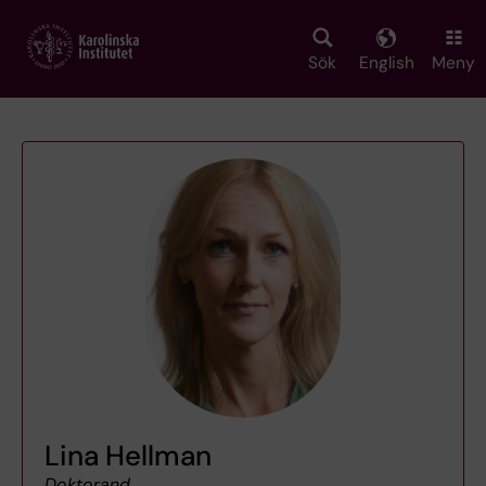
Skip
to
main
Sök
English
Meny
content
Lina Hellman
Doktorand