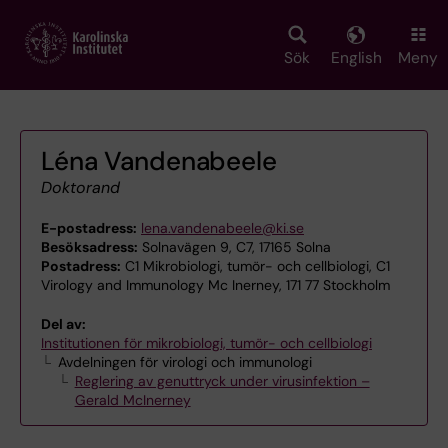
Skip
to
main
Sök
English
Meny
content
Léna Vandenabeele
Doktorand
E-postadress:
lena.vandenabeele@ki.se
Besöksadress:
Solnavägen 9, C7, 17165 Solna
Postadress:
C1 Mikrobiologi, tumör- och cellbiologi, C1
Virology and Immunology Mc Inerney, 171 77 Stockholm
Del av:
Institutionen för mikrobiologi, tumör- och cellbiologi
Avdelningen för virologi och immunologi
Reglering av genuttryck under virusinfektion –
Gerald McInerney