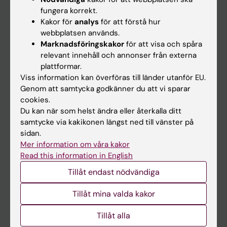
Kalender
fungera korrekt.
Kakor för
analys
för att förstå hur
webbplatsen används.
Student
Marknadsföringskakor
för att visa och spåra
Ladok
relevant innehåll och annonser från externa
plattformar.
Canvas
Viss information kan överföras till länder utanför EU.
Schema
Genom att samtycka godkänner du att vi sparar
cookies.
Studentmejlen
Du kan när som helst ändra eller återkalla ditt
Kurs- och programwebbar
samtycke via kakikonen längst ned till vänster på
sidan.
Student på KI
Mer information om våra kakor
Read this information in English
Medarbetare
Tillåt endast nödvändiga
Medarbetarportalen
Tillåt mina valda kakor
Kontakta och besök KI
Tillåt alla