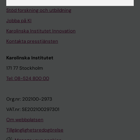
Universitetsbiblioteket
Stöd forskning och utbildning
Jobba på KI
Karolinska Institutet Innovation
Kontakta presstjänsten
Karolinska Institutet
171 77 Stockholm
Tel: 08-524 800 00
Org.nr: 202100-2973
VAT.nr: SE202100297301
Om webbplatsen
Tillgänglighetsredogörelse