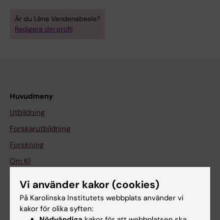
Är du Léna Vandenabeele?
Redigera din profil
Huvudmeny
Utbildning
Forskarutbildning
Forskning
Om KI
Vi använder kakor (cookies)
På gång
På Karolinska Institutets webbplats använder vi
kakor för olika syften:
Nyheter
Nödvändiga
kakor för att webbplatsen ska