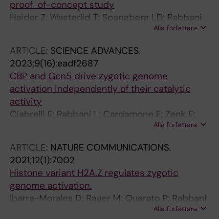
proof-of-concept study
Vesterlund M; Langerak AW; Lehtio J; Ghia P;
Haider Z; Wasterlid T; Spangberg LD; Rabbani
Stamatopoulos K; Sutton L-A; Rosenquist R
Alla författare
L; Jylha C; Thorvaldsdottir B; Skaftason A;
Awier HN; Krstic A; Gellerbring A; Lyander A;
ARTICLE:
SCIENCE ADVANCES.
Hagglund M; Jeggari A; Rassidakis G; Sonnevi
2023;9(16):eadf2687
K; Sander B; Rosenquist R; Tham E; Smedby KE
CBP and Gcn5 drive zygotic genome
activation independently of their catalytic
activity
Ciabrelli F; Rabbani L; Cardamone F; Zenk F;
Alla författare
Loeser E; Schaechtle MA; Mazina M; Loubiere
V; Iovino N
ARTICLE:
NATURE COMMUNICATIONS.
2021;12(1):7002
Histone variant H2A.Z regulates zygotic
genome activation.
Ibarra-Morales D; Rauer M; Quarato P; Rabbani
Alla författare
L; Zenk F; Schulte-Sasse M; Cardamone F;