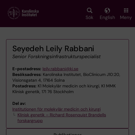
Skip
to
main
Sök
English
Meny
content
Seyedeh Leily Rabbani
Senior Forskningsinfrastrukturspecialist
E-postadress:
leily.rabbani@ki.se
Besöksadress:
Karolinska Institutet, BioClinicum J10:20,
Visionsgatan 4, 17164 Solna
Postadress:
K1 Molekylär medicin och kirurgi, K1 MMK
Klinisk genetik, 171 76 Stockholm
Del av:
Institutionen för molekylär medicin och kirurgi
Klinisk genetik – Richard Rosenquist Brandells
forskargrupp