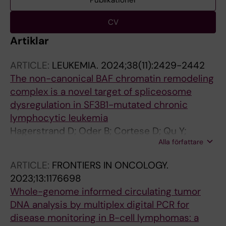
Publikationer
CV
Artiklar
ARTICLE:
LEUKEMIA.
2024;38(11):2429-2442
The non-canonical BAF chromatin remodeling
complex is a novel target of spliceosome
dysregulation in SF3B1-mutated chronic
lymphocytic leukemia
Hagerstrand D; Oder B; Cortese D; Qu Y;
Alla författare
Binzer-Panchal A; Osterholm C; Santos TDP;
Rabbani L; Asl HF; Skaftason A; Ljungstrom V;
ARTICLE:
FRONTIERS IN ONCOLOGY.
Lundholm A; Koutroumani M; Haider Z; Jylha C;
2023;13:1176698
Mollstedt J; Mansouri L; Plevova K;
Whole-genome informed circulating tumor
Agathangelidis A; Scarfo L; Armand M;
DNA analysis by multiplex digital PCR for
Muggen AF; Kay NE; Shanafelt T; Rossi D; Orre
disease monitoring in B-cell lymphomas: a
LM; Pospisilova S; Barylyuk K; Davi F;