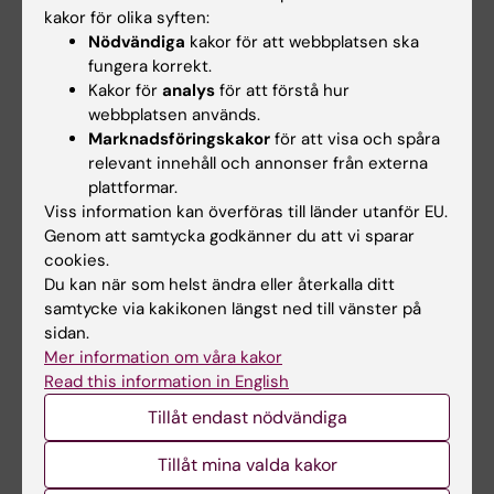
kakor för olika syften:
snakePipes: facilitating flexible, scalable and
Nödvändiga
kakor för att webbplatsen ska
integrative epigenomic analysis.
fungera korrekt.
Bhardwaj V; Heyne S; Sikora K; Rabbani L;
Kakor för
analys
för att förstå hur
Alla författare
Rauer M; Kilpert F; Richter AS; Ryan DP; Manke
webbplatsen används.
Marknadsföringskakor
för att visa och spåra
T
relevant innehåll och annonser från externa
Alla övriga publikationer
plattformar.
Viss information kan överföras till länder utanför EU.
LETTER:
Genom att samtycka godkänner du att vi sparar
LEUKEMIA.
2026;40(2):454-458
cookies.
Molecular and functional characterization of
Du kan när som helst ändra eller återkalla ditt
the B-cell receptor in chronic lymphocytic
samtycke via kakikonen längst ned till vänster på
leukemia-like monoclonal B-cell
sidan.
lymphocytosis
Mer information om våra kakor
Agathangelidis A; Iatrou A; Pechlivanis N;
Read this information in English
Alla författare
Karakatsoulis G; Zaragoza-Infante L;
Tillåt endast nödvändiga
Galigalidou C; Maity PC; Ranghetti P; Almeida
Tillåt mina valda kakor
J; Fuentes-Herrero B; Navarro A; Alcoceba M;