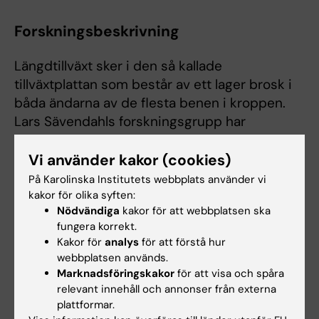
Forskningsbeskrivning
Längdtillväxt sker i den så kallade
tillväxtplattan som består av ett lager brosk i
båda ändarna av de flesta benen i kroppen.
Lars Sävendahls forskningsgrupp har
utvecklat nya försöksmodeller och har
därigenom lyckats visa hur längdtillväxten
Vi använder kakor (cookies)
regleras på cellnivå. Forskningsresultaten
På Karolinska Institutets webbplats använder vi
omsättas till olika metoder att behandla barn
kakor för olika syften:
Nödvändiga
kakor för att webbplatsen ska
och ungdomar med avvikande längdtillväxt.
fungera korrekt.
Kakor för
analys
för att förstå hur
webbplatsen används.
Marknadsföringskakor
för att visa och spåra
relevant innehåll och annonser från externa
plattformar.