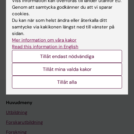
Viss information kan överföras till länder utanför EU.
Genom att samtycka godkänner du att vi sparar
cookies.
Du kan när som helst ändra eller återkalla ditt
Forskningsområden:
samtycke via kakikonen längst ned till vänster på
sidan.
Endokrinologi och diabetes
Fysiologi och anatomi
Mer information om våra kakor
Pediatrik
Read this information in English
Är du Lars Sävendahl?
Tillåt endast nödvändiga
Redigera din profil
Tillåt mina valda kakor
Tillåt alla
Huvudmeny
Utbildning
Forskarutbildning
Forskning