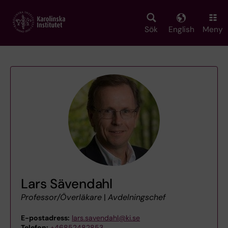
Skip
to
main
Sök
English
Meny
content
Lars Sävendahl
Professor/Överläkare
|
Avdelningschef
E-postadress:
lars.savendahl@ki.se
Telefon:
+46852482853