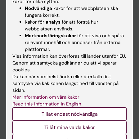
På gång
kakor för olika syften:
Nödvändiga
kakor för att webbplatsen ska
Nyheter
fungera korrekt.
Kalender
Kakor för
analys
för att förstå hur
webbplatsen används.
Marknadsföringskakor
för att visa och spåra
Student
relevant innehåll och annonser från externa
Ladok
plattformar.
Viss information kan överföras till länder utanför EU.
Canvas
Genom att samtycka godkänner du att vi sparar
Schema
cookies.
Du kan när som helst ändra eller återkalla ditt
Studentmejlen
samtycke via kakikonen längst ned till vänster på
Kurs- och programwebbar
sidan.
Mer information om våra kakor
Student på KI
Read this information in English
Tillåt endast nödvändiga
Medarbetare
Tillåt mina valda kakor
Medarbetarportalen