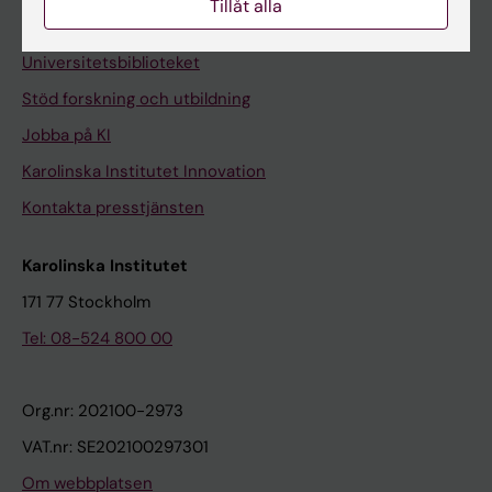
Tillåt alla
Kontakta och besök KI
Universitetsbiblioteket
Stöd forskning och utbildning
Jobba på KI
Karolinska Institutet Innovation
Kontakta presstjänsten
Karolinska Institutet
171 77 Stockholm
Tel: 08-524 800 00
Org.nr: 202100-2973
VAT.nr: SE202100297301
Om webbplatsen