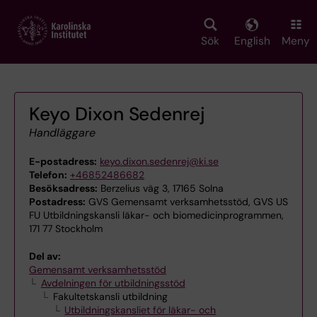
Skip
to
main
Sök
English
Meny
content
Keyo Dixon Sedenrej
Handläggare
E-postadress:
keyo.dixon.sedenrej@ki.se
Telefon:
+46852486682
Besöksadress:
Berzelius väg 3, 17165 Solna
Postadress:
GVS Gemensamt verksamhetsstöd, GVS US
FU Utbildningskansli läkar- och biomedicinprogrammen,
171 77 Stockholm
Del av:
Gemensamt verksamhetsstöd
Avdelningen för utbildningsstöd
Fakultetskansli utbildning
Utbildningskansliet för läkar- och