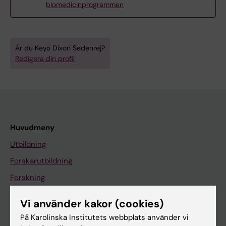
biomedicinprogrammen
Är du Keyo Dixon Sedenrej?
Redigera din profil
Huvudmeny
Utbildning
Forskarutbildning
Forskning
Om KI
Vi använder kakor (cookies)
På Karolinska Institutets webbplats använder vi