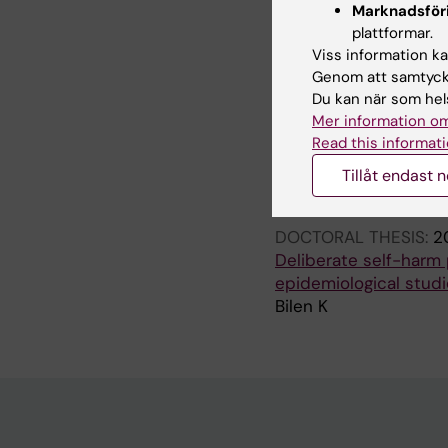
Marknadsför
ARTICLE:
EUROPEAN 
plattformar.
455
Viss information kan
The impact of trauma
Genom att samtycka
quality of life after 
Du kan när som hels
Bilen K; Ponzer S; Ca
Mer information om
Read this informati
Alla övriga 
Tillåt endast 
DOCTORAL THESIS:
2
Deliberate self-harm 
epidemiological studi
Bilen K