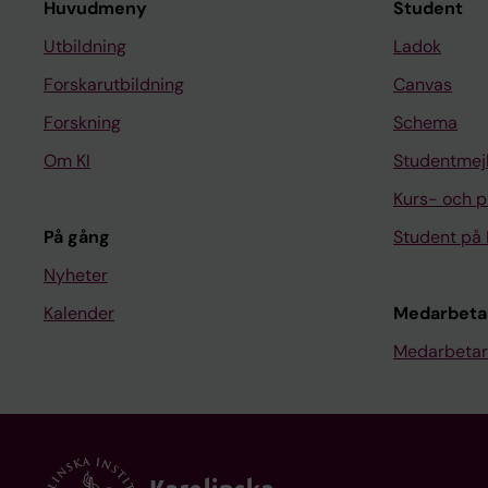
Huvudmeny
Student
Utbildning
Ladok
Forskarutbildning
Canvas
Forskning
Schema
Om KI
Studentmej
Kurs- och 
På gång
Student på 
Nyheter
Kalender
Medarbeta
Medarbetar