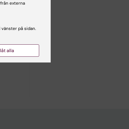
 från externa
36(5):449-
elated
l vänster på sidan.
llåt alla