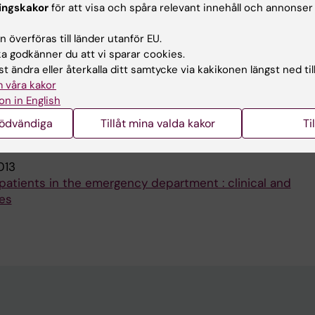
ingskakor
för att visa och spåra relevant innehåll och annonser
JOURNAL OF TRAUMA AND EMERGENCY SURGERY.
2010;
 överföras till länder utanför EU.
 mechanism on outcome: a follow-up study on health-r
 godkänner du att vi sparar cookies.
major trauma
t ändra eller återkalla ditt samtycke via kakikonen längst ned til
stren M; Pettersson H; Ottosson C
 våra kakor
on in English
publikationer
nödvändiga
Tillåt mina valda kakor
Ti
013
patients in the emergency department : clinical and
es