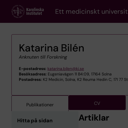
Skip
Ett medicinskt universit
to
main
content
Katarina Bilén
Anknuten till Forskning
E-postadress:
katarina.bilen@ki.se
Besöksadress:
Eugeniavägen 11 B4:09, 17164 Solna
Postadress:
K2 Medicin, Solna, K2 Reuma Hedin C, 171 77 S
CV
Publikationer
Artiklar
Hitta på sidan