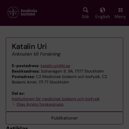
Skip
to
main
Sök
English
Meny
content
Katalin Uri
Anknuten till Forskning
E-postadress:
katalin.uri@ki.se
Besöksadress:
Solnavägen 9, 9A, 17177 Stockholm
Postadress:
C2 Medicinsk biokemi och biofysik, C2
Biokemi Arnér, 171 77 Stockholm
Del av:
Institutionen för medicinsk biokemi och biofysik
Elias Arnérs forskargrupp
Publikationer
Artiklar