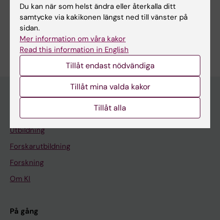
Medicinsk bioteknologi (Inriktn. mot cellbiologi (inkl.
Du kan när som helst ändra eller återkalla ditt
stamcellsbiologi), molekylärbiologi, mikrobiologi, biokemi
samtycke via kakikonen längst ned till vänster på
eller biofarmaci)
sidan.
Är du Katalin Uri?
Mer information om våra kakor
Redigera din profil
Read this information in English
Tillåt endast nödvändiga
Tillåt mina valda kakor
Tillåt alla
Huvudmeny
Utbildning
Forskarutbildning
Forskning
Om KI
På gång