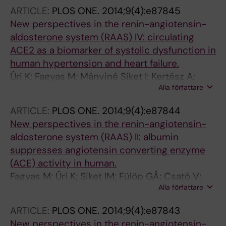
Tóth A; Lizanecz E
ARTICLE:
PLOS ONE.
2014;9(4):e87845
New perspectives in the renin-angiotensin-
aldosterone system (RAAS) IV: circulating
ACE2 as a biomarker of systolic dysfunction in
human hypertension and heart failure.
Úri K; Fagyas M; Mányiné Siket I; Kertész A;
Alla författare
Csanádi Z; Sándorfi G; Clemens M; Fedor R;
Papp Z; Édes I; Tóth A; Lizanecz E
ARTICLE:
PLOS ONE.
2014;9(4):e87844
New perspectives in the renin-angiotensin-
aldosterone system (RAAS) II: albumin
suppresses angiotensin converting enzyme
(ACE) activity in human.
Fagyas M; Úri K; Siket IM; Fülöp GÁ; Csató V;
Alla författare
Daragó A; Boczán J; Bányai E; Szentkirályi IE;
Maros TM; Szerafin T; Édes I; Papp Z; Tóth A
ARTICLE:
PLOS ONE.
2014;9(4):e87843
New perspectives in the renin-angiotensin-