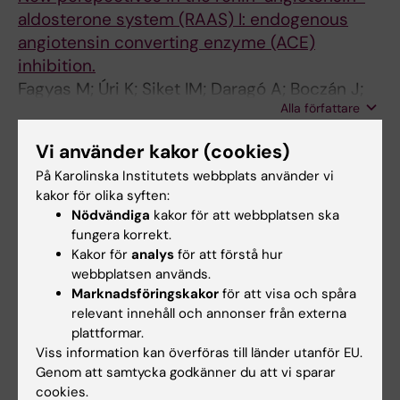
aldosterone system (RAAS) I: endogenous
angiotensin converting enzyme (ACE)
inhibition.
Fagyas M; Úri K; Siket IM; Daragó A; Boczán J;
Alla författare
Bányai E; Édes I; Papp Z; Tóth A
ARTICLE:
PLOS ONE.
2014;9(4):e93719
Vi använder kakor (cookies)
New perspectives in the renin-angiotensin-
På Karolinska Institutets webbplats använder vi
aldosterone system (RAAS) III: endogenous
kakor för olika syften:
Nödvändiga
kakor för att webbplatsen ska
inhibition of angiotensin converting enzyme
fungera korrekt.
(ACE) provides protection against
Kakor för
analys
för att förstå hur
cardiovascular diseases.
webbplatsen används.
Fagyas M; Úri K; Siket IM; Daragó A; Boczán J;
Marknadsföringskakor
för att visa och spåra
Alla författare
Bányai E; Édes I; Papp Z; Tóth A
relevant innehåll och annonser från externa
plattformar.
Viss information kan överföras till länder utanför EU.
Genom att samtycka godkänner du att vi sparar
Forskningsområden:
cookies.