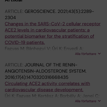
ARTICLE:
GEROSCIENCE.
2021;43(5):2289-
2304
Changes in the SARS-CoV-2 cellular receptor
ACE2 levels in cardiovascular patients: a
potential biomarker for the stratification of
COVID-19 patients.
Fagyas M; Bánhegyi V; Úri K; Enyedi A;
Alla författare
Lizanecz E; Mányiné IS; Mártha L; Fülöp GÁ;
Radovits T; Pólos M; Merkely B; Kovács Á;
ARTICLE:
JOURNAL OF THE RENIN-
Szilvássy Z; Ungvári Z; Édes I; Csanádi Z;
ANGIOTENSIN-ALDOSTERONE SYSTEM.
Boczán J; Takács I; Szabó G; Balla J; Balla G;
2016;17(4):1470320316668435
Seferovic P; Papp Z; Tóth A
Circulating ACE2 activity correlates with
cardiovascular disease development.
Úri K; Fagyas M; Kertész A; Borbély A; Jenei C;
Alla författare
Bene O; Csanádi Z; Paulus WJ; Édes I; Papp Z;