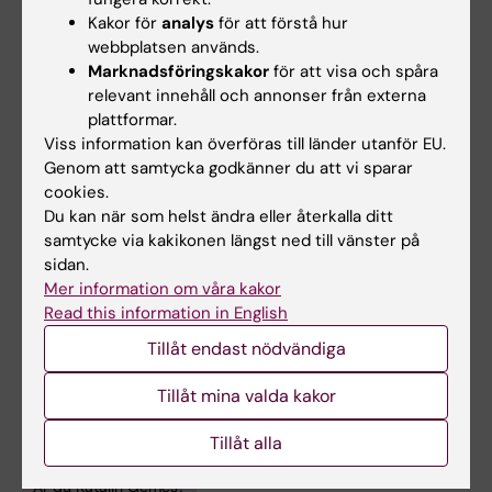
• att utforska möjligheterna att använda
Kakor för
analys
för att förstå hur
register- och enkätdata för att besvara frågor
webbplatsen används.
som kan förbättra hälsa och arbetsrelaterade
Marknadsföringskakor
för att visa och spåra
utfall i dessa grupper
relevant innehåll och annonser från externa
plattformar.
Viss information kan överföras till länder utanför EU.
Genom att samtycka godkänner du att vi sparar
Undervisning
cookies.
Du kan när som helst ändra eller återkalla ditt
samtycke via kakikonen längst ned till vänster på
Jag föreläser regelbundet på
sidan.
masterprogrammet i folkhälsoepidemiologi
Mer information om våra kakor
och på doktoral kurser i epidemiologi.
Read this information in English
Tillåt endast nödvändiga
Tillåt mina valda kakor
Forskningsområden:
Tillåt alla
Epidemiologi
Är du Katalin Gémes?