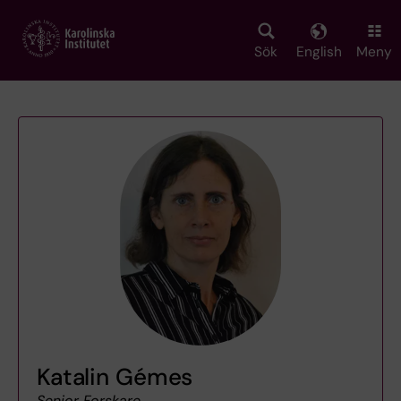
Skip
to
main
Sök
English
Meny
content
Katalin Gémes
Senior Forskare