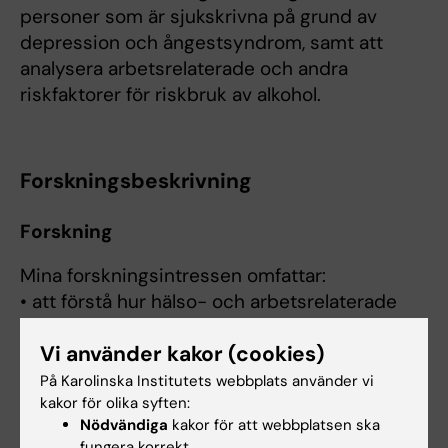
personer som är sjukskrivna på grund av
depression och ångestsyndrom, samt att
analysera arbetsrelaterade och andra
riskfaktorer för riskbruk av alkohol.
Forskningsbeskrivning
Forskning
Mina forskningsintressen omfattar:
• att förstå hur hälso- och arbetsrelaterade
faktorer samverkar i relation till ett hållbart
Vi använder kakor (cookies)
arbetsliv
• att identifiera faktorer som kan bidra till ett
På Karolinska Institutets webbplats använder vi
hållbart arbetsliv för personer med kroniska
kakor för olika syften:
Nödvändiga
kakor för att webbplatsen ska
hälsoproblem
fungera korrekt.